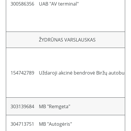
300586356
UAB "AV terminal"
ŽYDRŪNAS VARSLAUSKAS
154742789
Uždaroji akcinė bendrovė Biržų autobusų
303139684
MB "Remgeta"
304713751
MB "Autogėris"