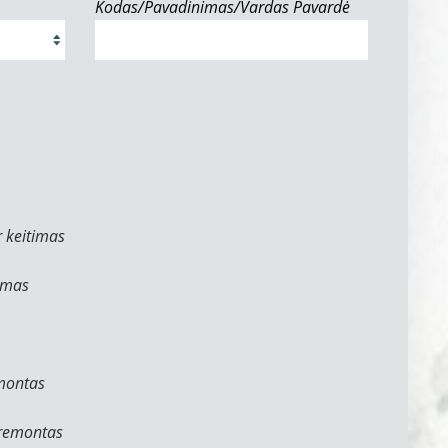
Kodas/Pavadinimas/Vardas Pavardė
 keitimas
ymas
emontas
 remontas