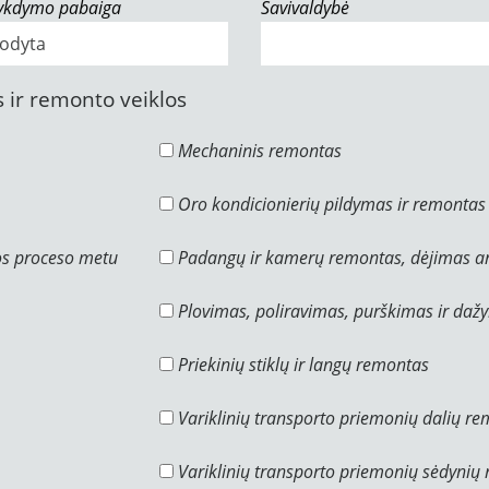
vykdymo pabaiga
Savivaldybė
 ir remonto veiklos
Mechaninis remontas
Oro kondicionierių pildymas ir remontas
os proceso metu
Padangų ir kamerų remontas, dėjimas ar
Plovimas, poliravimas, purškimas ir daž
Priekinių stiklų ir langų remontas
Variklinių transporto priemonių dalių r
Variklinių transporto priemonių sėdynių