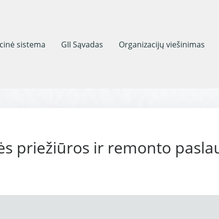
acinė sistema
GII Sąvadas
Organizacijų viešinimas
ės priežiūros ir remonto pasla