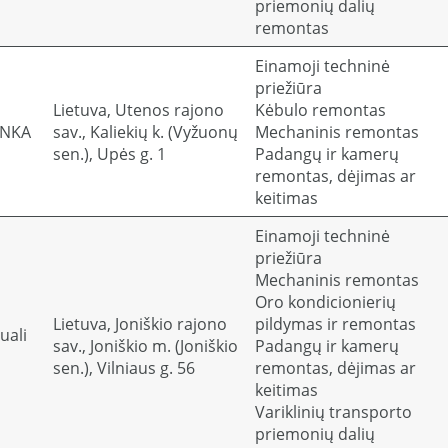
priemonių dalių
remontas
Einamoji techninė
priežiūra
Lietuva, Utenos rajono
Kėbulo remontas
ENKA
sav., Kaliekių k. (Vyžuonų
Mechaninis remontas
sen.), Upės g. 1
Padangų ir kamerų
remontas, dėjimas ar
keitimas
Einamoji techninė
priežiūra
Mechaninis remontas
Oro kondicionierių
Lietuva, Joniškio rajono
pildymas ir remontas
uali
sav., Joniškio m. (Joniškio
Padangų ir kamerų
sen.), Vilniaus g. 56
remontas, dėjimas ar
keitimas
Variklinių transporto
priemonių dalių