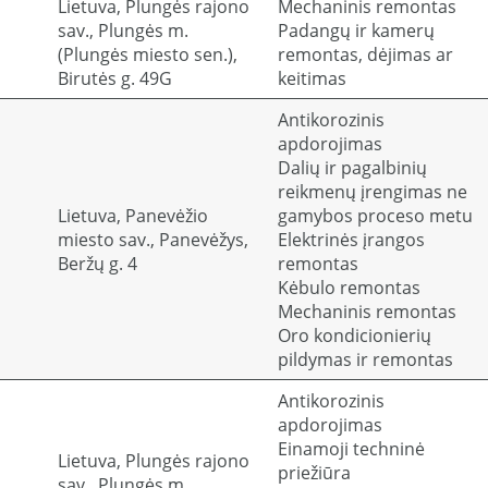
Lietuva, Plungės rajono
Mechaninis remontas
sav., Plungės m.
Padangų ir kamerų
(Plungės miesto sen.),
remontas, dėjimas ar
Birutės g. 49G
keitimas
Antikorozinis
apdorojimas
Dalių ir pagalbinių
reikmenų įrengimas ne
Lietuva, Panevėžio
gamybos proceso metu
miesto sav., Panevėžys,
Elektrinės įrangos
Beržų g. 4
remontas
Kėbulo remontas
Mechaninis remontas
Oro kondicionierių
pildymas ir remontas
Antikorozinis
apdorojimas
Einamoji techninė
Lietuva, Plungės rajono
priežiūra
sav., Plungės m.