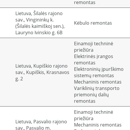
remontas
Lietuva, Šilalės rajono
sav., Vingininkų k.
Kėbulo remontas
(Šilalės kaimiškoj sen.),
Lauryno Ivinskio g. 6B
Einamoji techninė
priežiūra
Elektrinės įrangos
remontas
Lietuva, Kupiškio rajono
Elektroninių įpurškimo
sav., Kupiškis, Krasnavos
sistemų remontas
g. 2
Mechaninis remontas
Variklinių transporto
priemonių dalių
remontas
Einamoji techninė
priežiūra
Lietuva, Pasvalio rajono
Mechaninis remontas
sav., Pasvalio m.