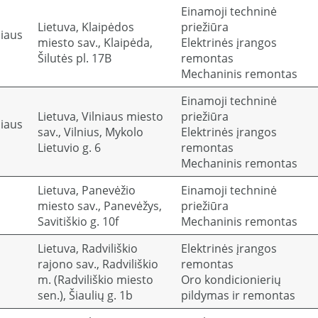
Einamoji techninė
Lietuva, Klaipėdos
priežiūra
niaus
miesto sav., Klaipėda,
Elektrinės įrangos
Šilutės pl. 17B
remontas
Mechaninis remontas
Einamoji techninė
Lietuva, Vilniaus miesto
priežiūra
niaus
sav., Vilnius, Mykolo
Elektrinės įrangos
Lietuvio g. 6
remontas
Mechaninis remontas
Lietuva, Panevėžio
Einamoji techninė
miesto sav., Panevėžys,
priežiūra
Savitiškio g. 10f
Mechaninis remontas
Lietuva, Radviliškio
Elektrinės įrangos
rajono sav., Radviliškio
remontas
m. (Radviliškio miesto
Oro kondicionierių
sen.), Šiaulių g. 1b
pildymas ir remontas