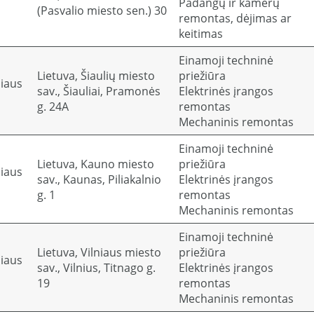
Padangų ir kamerų
(Pasvalio miesto sen.) 30
remontas, dėjimas ar
keitimas
Einamoji techninė
Lietuva, Šiaulių miesto
priežiūra
niaus
sav., Šiauliai, Pramonės
Elektrinės įrangos
g. 24A
remontas
Mechaninis remontas
Einamoji techninė
Lietuva, Kauno miesto
priežiūra
niaus
sav., Kaunas, Piliakalnio
Elektrinės įrangos
g. 1
remontas
Mechaninis remontas
Einamoji techninė
Lietuva, Vilniaus miesto
priežiūra
niaus
sav., Vilnius, Titnago g.
Elektrinės įrangos
19
remontas
Mechaninis remontas