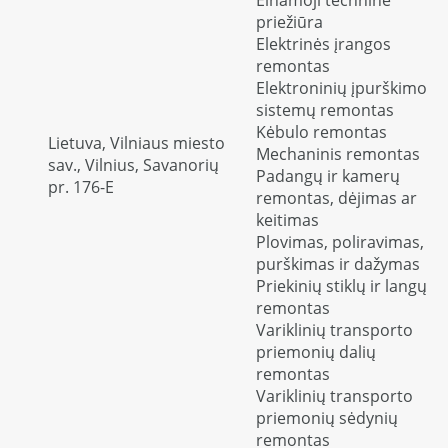
Einamoji techninė
priežiūra
Elektrinės įrangos
remontas
Elektroninių įpurškimo
sistemų remontas
Kėbulo remontas
Lietuva, Vilniaus miesto
Mechaninis remontas
sav., Vilnius, Savanorių
Padangų ir kamerų
pr. 176-E
remontas, dėjimas ar
keitimas
Plovimas, poliravimas,
purškimas ir dažymas
Priekinių stiklų ir langų
remontas
Variklinių transporto
priemonių dalių
remontas
Variklinių transporto
priemonių sėdynių
remontas