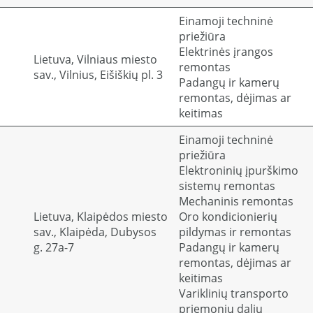
Einamoji techninė
priežiūra
Elektrinės įrangos
Lietuva, Vilniaus miesto
remontas
sav., Vilnius, Eišiškių pl. 3
Padangų ir kamerų
remontas, dėjimas ar
keitimas
Einamoji techninė
priežiūra
Elektroninių įpurškimo
sistemų remontas
Mechaninis remontas
Lietuva, Klaipėdos miesto
Oro kondicionierių
sav., Klaipėda, Dubysos
pildymas ir remontas
g. 27a-7
Padangų ir kamerų
remontas, dėjimas ar
keitimas
Variklinių transporto
priemonių dalių