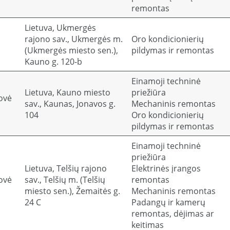
remontas
Lietuva, Ukmergės
rajono sav., Ukmergės m.
Oro kondicionierių
(Ukmergės miesto sen.),
pildymas ir remontas
Kauno g. 120-b
Einamoji techninė
Lietuva, Kauno miesto
priežiūra
ovė
sav., Kaunas, Jonavos g.
Mechaninis remontas
104
Oro kondicionierių
pildymas ir remontas
Einamoji techninė
priežiūra
Lietuva, Telšių rajono
Elektrinės įrangos
ovė
sav., Telšių m. (Telšių
remontas
miesto sen.), Žemaitės g.
Mechaninis remontas
24 C
Padangų ir kamerų
remontas, dėjimas ar
keitimas