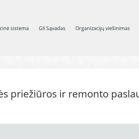
acinė sistema
GII Sąvadas
Organizacijų viešinimas
ės priežiūros ir remonto pasla