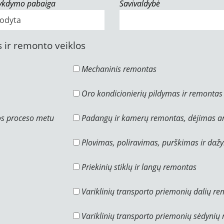
vykdymo pabaiga
Savivaldybė
 ir remonto veiklos
Mechaninis remontas
Oro kondicionierių pildymas ir remontas
os proceso metu
Padangų ir kamerų remontas, dėjimas ar
Plovimas, poliravimas, purškimas ir daž
Priekinių stiklų ir langų remontas
Variklinių transporto priemonių dalių r
Variklinių transporto priemonių sėdynių