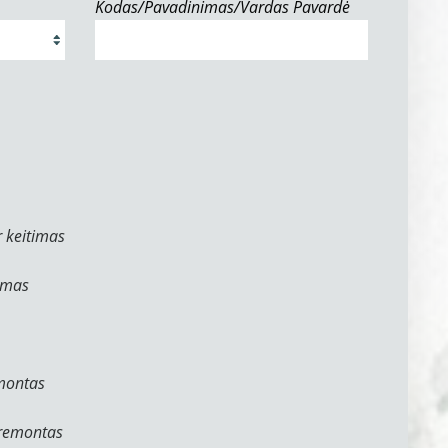
Kodas/Pavadinimas/Vardas Pavardė
 keitimas
ymas
emontas
 remontas