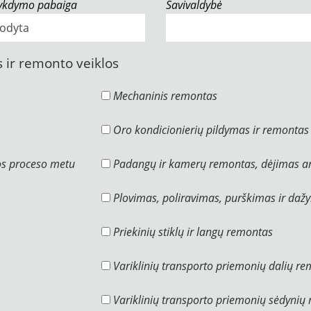
vykdymo pabaiga
Savivaldybė
 ir remonto veiklos
Mechaninis remontas
Oro kondicionierių pildymas ir remontas
os proceso metu
Padangų ir kamerų remontas, dėjimas ar
Plovimas, poliravimas, purškimas ir daž
Priekinių stiklų ir langų remontas
Variklinių transporto priemonių dalių r
Variklinių transporto priemonių sėdynių