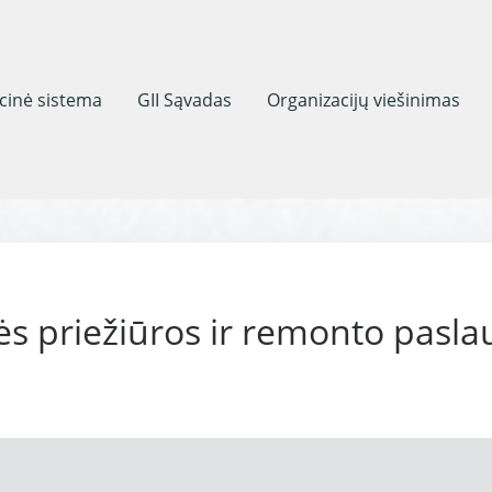
acinė sistema
GII Sąvadas
Organizacijų viešinimas
ės priežiūros ir remonto pasla