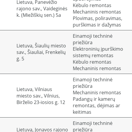
Lietuva, Panevėžio
Kėbulo remontas
rajono sav., Vaideginės
Mechaninis remontas
k. (Miežiškių sen.) 5a
Plovimas, poliravimas,
purškimas ir dažymas
Einamoji techninė
priežiūra
Lietuva, Šiaulių miesto
Elektroninių įpurškimo
sav., Šiauliai, Frenkelių
sistemų remontas
g. 5
Kėbulo remontas
Mechaninis remontas
Einamoji techninė
priežiūra
Lietuva, Vilniaus
Mechaninis remontas
miesto sav., Vilnius,
Padangų ir kamerų
Birželio 23-iosios g. 12
remontas, dėjimas ar
keitimas
Einamoji techninė
Lietuva, Jonavos rajono
priežiūra