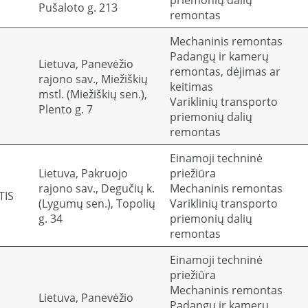
priemonių dalių
Pušaloto g. 213
remontas
Mechaninis remontas
Padangų ir kamerų
Lietuva, Panevėžio
remontas, dėjimas ar
rajono sav., Miežiškių
keitimas
mstl. (Miežiškių sen.),
Variklinių transporto
Plento g. 7
priemonių dalių
remontas
Einamoji techninė
Lietuva, Pakruojo
priežiūra
rajono sav., Degučių k.
Mechaninis remontas
TIS
(Lygumų sen.), Topolių
Variklinių transporto
g. 34
priemonių dalių
remontas
Einamoji techninė
priežiūra
Mechaninis remontas
Lietuva, Panevėžio
Padangų ir kamerų