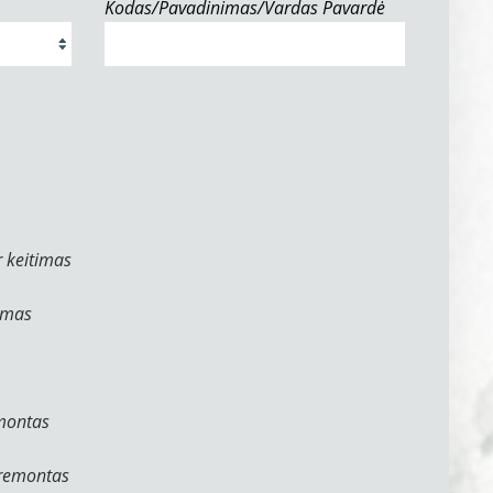
Kodas/Pavadinimas/Vardas Pavardė
 keitimas
ymas
emontas
 remontas