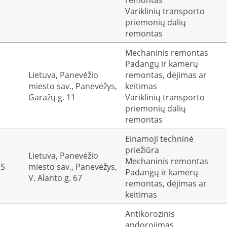
remontas
Variklinių transporto
priemonių dalių
remontas
Mechaninis remontas
Padangų ir kamerų
Lietuva, Panevėžio
remontas, dėjimas ar
miesto sav., Panevėžys,
keitimas
Garažų g. 11
Variklinių transporto
priemonių dalių
remontas
Einamoji techninė
priežiūra
Lietuva, Panevėžio
Mechaninis remontas
US
miesto sav., Panevėžys,
Padangų ir kamerų
V. Alanto g. 67
remontas, dėjimas ar
keitimas
Antikorozinis
apdorojimas