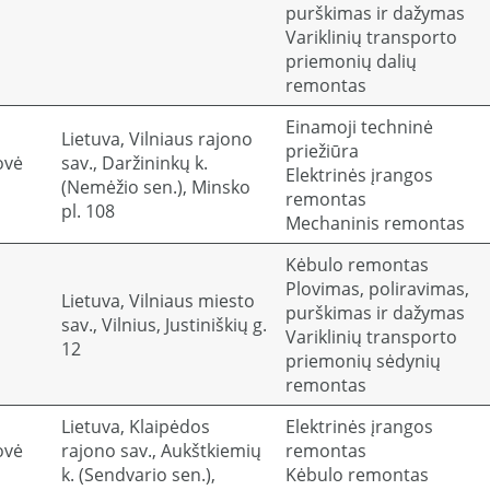
purškimas ir dažymas
Variklinių transporto
priemonių dalių
remontas
Einamoji techninė
Lietuva, Vilniaus rajono
priežiūra
ovė
sav., Daržininkų k.
Elektrinės įrangos
(Nemėžio sen.), Minsko
remontas
pl. 108
Mechaninis remontas
Kėbulo remontas
Plovimas, poliravimas,
Lietuva, Vilniaus miesto
purškimas ir dažymas
sav., Vilnius, Justiniškių g.
Variklinių transporto
12
priemonių sėdynių
remontas
Lietuva, Klaipėdos
Elektrinės įrangos
ovė
rajono sav., Aukštkiemių
remontas
k. (Sendvario sen.),
Kėbulo remontas