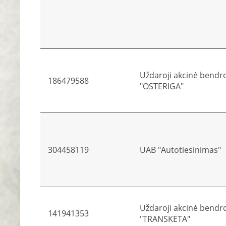
Uždaroji akcinė bendr
186479588
"OSTERIGA"
304458119
UAB "Autotiesinimas"
Uždaroji akcinė bendr
141941353
"TRANSKETA"