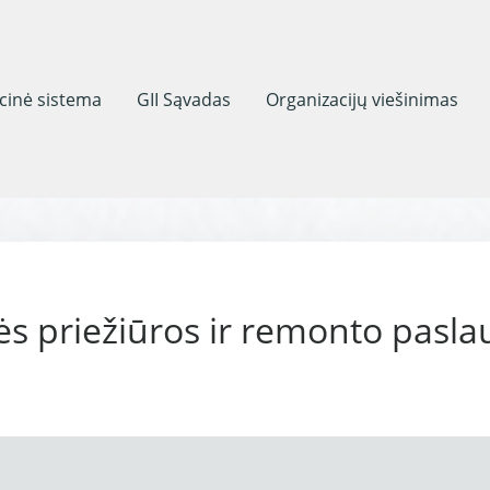
acinė sistema
GII Sąvadas
Organizacijų viešinimas
ės priežiūros ir remonto pasla