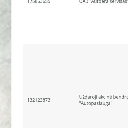
175863655
UAB "Autoera servisas
Uždaroji akcinė bendr
132123873
"Autopaslauga"