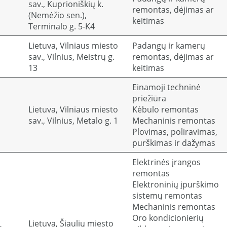
sav., Kuprioniškių k.
remontas, dėjimas ar
(Nemėžio sen.),
keitimas
Terminalo g. 5-K4
Lietuva, Vilniaus miesto
Padangų ir kamerų
sav., Vilnius, Meistrų g.
remontas, dėjimas ar
13
keitimas
Einamoji techninė
priežiūra
Lietuva, Vilniaus miesto
Kėbulo remontas
sav., Vilnius, Metalo g. 1
Mechaninis remontas
Plovimas, poliravimas,
purškimas ir dažymas
Elektrinės įrangos
remontas
Elektroninių įpurškimo
sistemų remontas
Mechaninis remontas
Oro kondicionierių
Lietuva, Šiaulių miesto