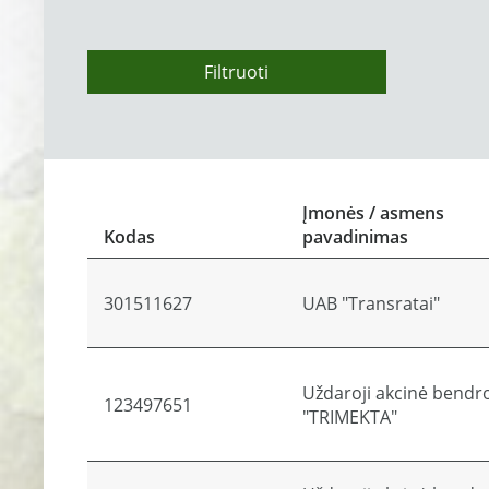
Filtruoti
Įmonės / asmens
Kodas
pavadinimas
301511627
UAB "Transratai"
Uždaroji akcinė bendr
123497651
"TRIMEKTA"