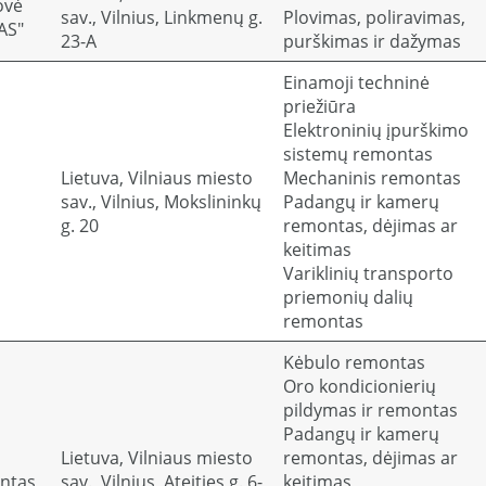
ovė
sav., Vilnius, Linkmenų g.
Plovimas, poliravimas,
AS"
23-A
purškimas ir dažymas
Einamoji techninė
priežiūra
Elektroninių įpurškimo
sistemų remontas
Lietuva, Vilniaus miesto
Mechaninis remontas
sav., Vilnius, Mokslininkų
Padangų ir kamerų
g. 20
remontas, dėjimas ar
keitimas
Variklinių transporto
priemonių dalių
remontas
Kėbulo remontas
Oro kondicionierių
pildymas ir remontas
Padangų ir kamerų
Lietuva, Vilniaus miesto
remontas, dėjimas ar
ontas
sav., Vilnius, Ateities g. 6-
keitimas