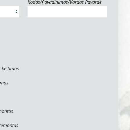
Kodas/Pavadinimas/Vardas Pavardė
 keitimas
ymas
emontas
 remontas