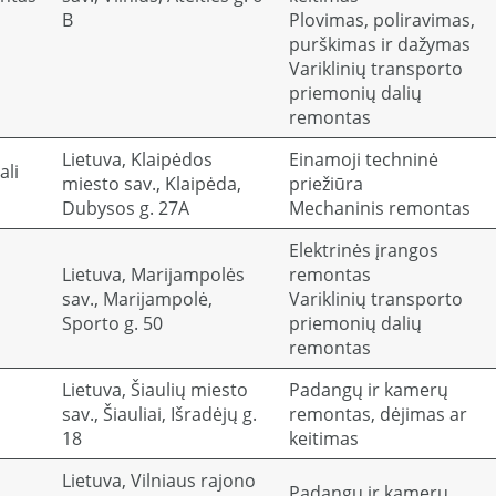
B
Plovimas, poliravimas,
purškimas ir dažymas
Variklinių transporto
priemonių dalių
remontas
Lietuva, Klaipėdos
Einamoji techninė
ali
miesto sav., Klaipėda,
priežiūra
Dubysos g. 27A
Mechaninis remontas
Elektrinės įrangos
Lietuva, Marijampolės
remontas
sav., Marijampolė,
Variklinių transporto
Sporto g. 50
priemonių dalių
remontas
Lietuva, Šiaulių miesto
Padangų ir kamerų
sav., Šiauliai, Išradėjų g.
remontas, dėjimas ar
18
keitimas
Lietuva, Vilniaus rajono
Padangų ir kamerų