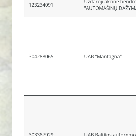
Uždaroji akcinė bendr
123234091
"AUTOMAŠINŲ DAŽYM
304288065
UAB "Mantagna"
303387929
UAB Baltijos autorem