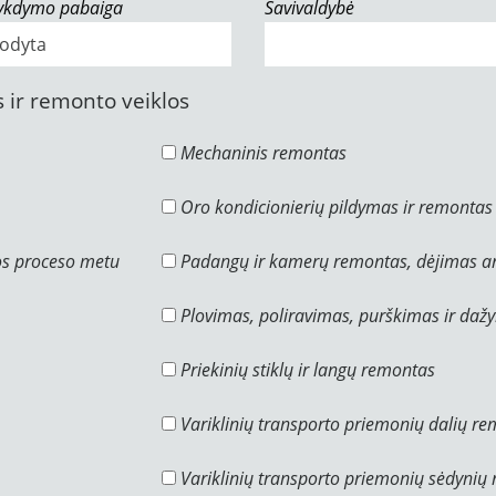
vykdymo pabaiga
Savivaldybė
 ir remonto veiklos
Mechaninis remontas
Oro kondicionierių pildymas ir remontas
os proceso metu
Padangų ir kamerų remontas, dėjimas ar
Plovimas, poliravimas, purškimas ir daž
Priekinių stiklų ir langų remontas
Variklinių transporto priemonių dalių r
Variklinių transporto priemonių sėdynių