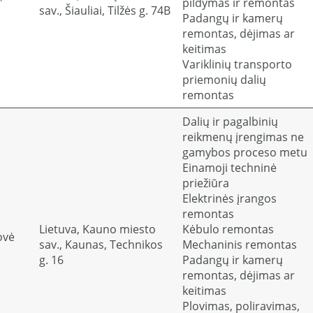
"
pildymas ir remontas
sav., Šiauliai, Tilžės g. 74B
Padangų ir kamerų
remontas, dėjimas ar
keitimas
Variklinių transporto
priemonių dalių
remontas
Dalių ir pagalbinių
reikmenų įrengimas ne
gamybos proceso metu
Einamoji techninė
priežiūra
Elektrinės įrangos
remontas
Lietuva, Kauno miesto
Kėbulo remontas
ovė
sav., Kaunas, Technikos
Mechaninis remontas
g. 16
Padangų ir kamerų
remontas, dėjimas ar
keitimas
Plovimas, poliravimas,