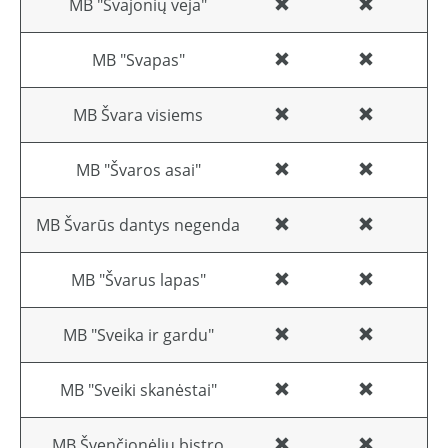
MB "Svajonių veja"
MB "Svapas"
MB Švara visiems
MB "Švaros asai"
MB Švarūs dantys negenda
MB "Švarus lapas"
MB "Sveika ir gardu"
MB "Sveiki skanėstai"
MB Švenčionėlių bistro