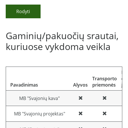
Rodyti
Gaminių/pakuočių srautai,
kuriuose vykdoma veikla
Ele
Transporto
el
Pavadinimas
Alyvos
priemonės
įr
MB "Svajonių kava"
MB "Svajonių projektas"