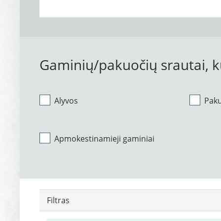
Gaminių/pakuočių srautai, 
Alyvos
Pak
Apmokestinamieji gaminiai
Filtras