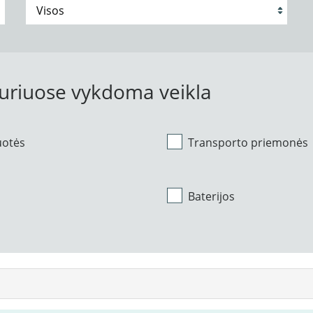
kuriuose vykdoma veikla
uotės
Transporto priemonės
Baterijos