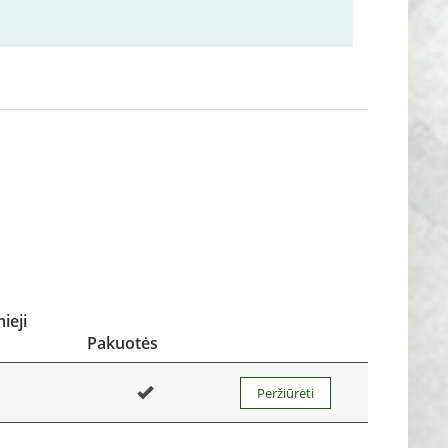
ieji
Pakuotės
Peržiūrėti