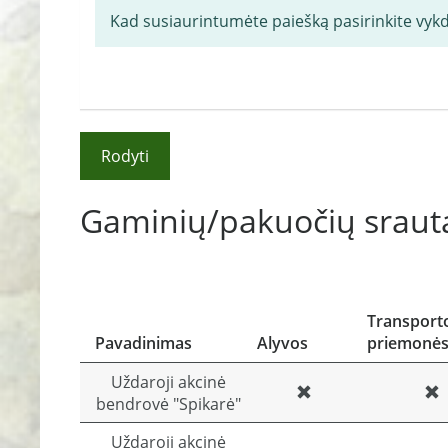
Kad susiaurintumėte paiešką pasirinkite vyk
Rodyti
Gaminių/pakuočių srauta
Transport
Pavadinimas
Alyvos
priemonė
Uždaroji akcinė
bendrovė "Spikarė"
Uždaroji akcinė