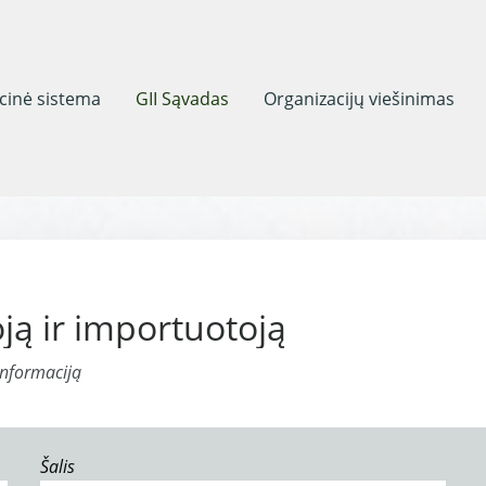
acinė sistema
GII Sąvadas
Organizacijų viešinimas
ją ir importuotoją
informaciją
Šalis