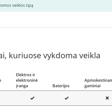
domos veiklos tipą
i, kuriuose vykdoma veikla
Elektros ir
o
elektroninė
Apmokestinam
s
įranga
Baterijos
gaminiai