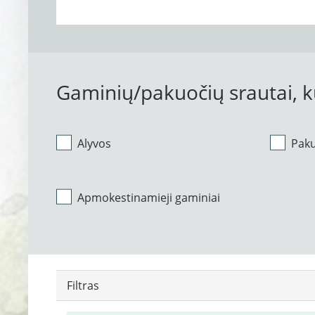
Gaminių/pakuočių srautai, 
Alyvos
Pak
Apmokestinamieji gaminiai
Filtras