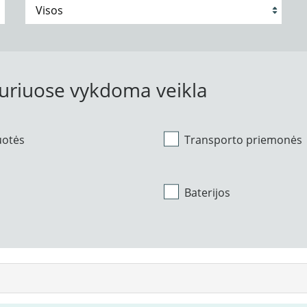
kuriuose vykdoma veikla
uotės
Transporto priemonės
Baterijos