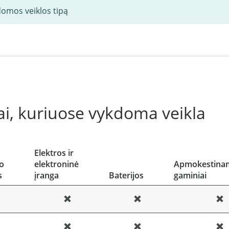
domos veiklos tipą
i, kuriuose vykdoma veikla
Elektros ir
o
elektroninė
Apmokestinam
s
įranga
Baterijos
gaminiai