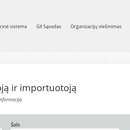
acinė sistema
GII Sąvadas
Organizacijų viešinimas
ją ir importuotoją
informaciją
Šalis