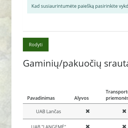
Kad susiaurintumėte paiešką pasirinkite vyk
Rodyti
Gaminių/pakuočių srauta
Transport
Pavadinimas
Alyvos
priemonė
UAB Lančas
UAB "LANGEMĖ"