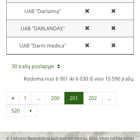
UAB "Darlaima"
UAB "DARLANDAS"
UAB "Darni medica"
30 įrašų puslapyje
Rodoma nuo 6 001 iki 6 030 iš viso 15 590 įrašų
1
...
200
201
202
...
520
© Lietuvos Respublikos aplinkos ministerija, 2026. Visos turinio teisės