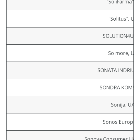
"SoliFarma" M
"Solitus", UA
SOLUTION4U, 
So more, UA
SONATA INDRIUŠ
SONDRA KOMSKI
Sonija, UAB
Sonos Europe B
Sonova Consumer Hea