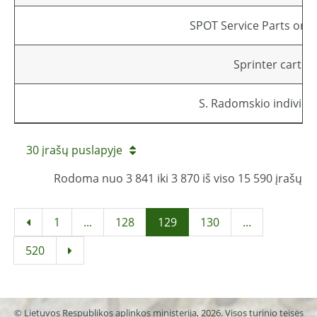
SPOT Service Parts or 
Sprinter carts,
S. Radomskio individu
30 įrašų puslapyje
Rodoma nuo 3 841 iki 3 870 iš viso 15 590 įrašų
1
...
128
129
130
...
520
© Lietuvos Respublikos aplinkos ministerija, 2026. Visos turinio teisės