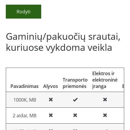
Rodyti
Gaminių/pakuočių srautai,
kuriuose vykdoma veikla
Elektros ir
Transporto
elektroninė
Pavadinimas
Alyvos
priemonės
įranga
Bat
1000K, MB
2 aidai, MB