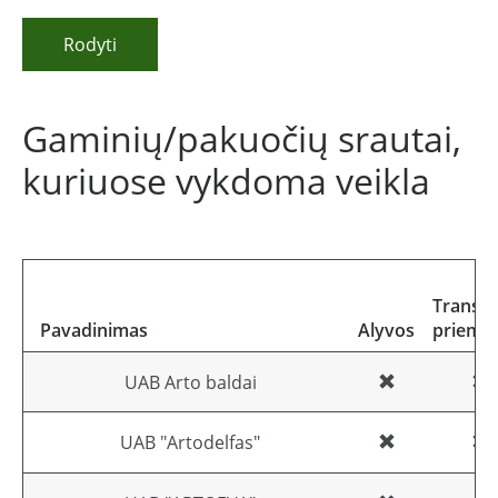
Rodyti
Gaminių/pakuočių srautai,
kuriuose vykdoma veikla
Transp
Pavadinimas
Alyvos
priemo
UAB Arto baldai
UAB "Artodelfas"