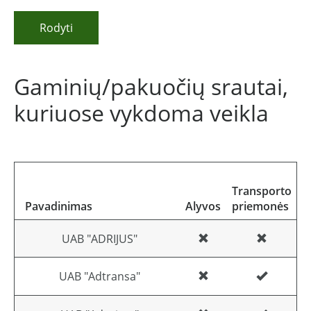
Rodyti
Gaminių/pakuočių srautai,
kuriuose vykdoma veikla
E
Transporto
e
Pavadinimas
Alyvos
priemonės
į
UAB "ADRIJUS"
UAB "Adtransa"