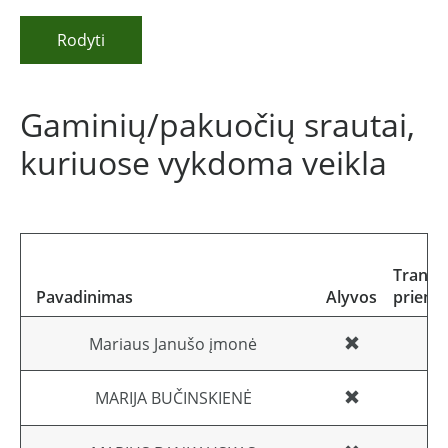
Rodyti
Gaminių/pakuočių srautai,
kuriuose vykdoma veikla
Transp
Pavadinimas
Alyvos
priemo
Mariaus Janušo įmonė
MARIJA BUČINSKIENĖ