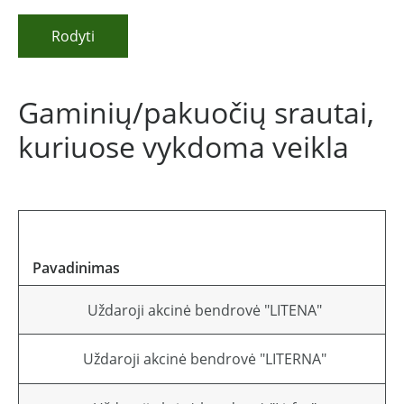
Rodyti
Gaminių/pakuočių srautai,
kuriuose vykdoma veikla
Pavadinimas
A
Uždaroji akcinė bendrovė "LITENA"
Uždaroji akcinė bendrovė "LITERNA"