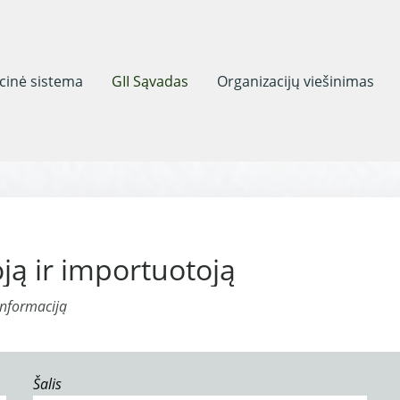
acinė sistema
GII Sąvadas
Organizacijų viešinimas
ją ir importuotoją
informaciją
Šalis