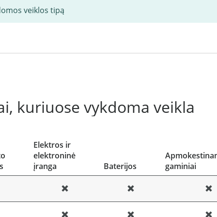
domos veiklos tipą
i, kuriuose vykdoma veikla
Elektros ir
to
elektroninė
Apmokestinam
s
įranga
Baterijos
gaminiai