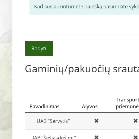
Kad susiaurintumėte paiešką pasirinkite vyk
Rodyti
Gaminių/pakuočių srauta
Transpor
Pavadinimas
Alyvos
priemonė
UAB "Servytis"
UAB "Šešiasdešimt"