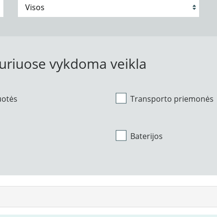
kuriuose vykdoma veikla
uotės
Transporto priemonės
Baterijos