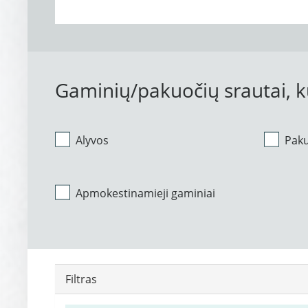
Gaminių/pakuočių srautai, 
Alyvos
Pak
Apmokestinamieji gaminiai
Filtras