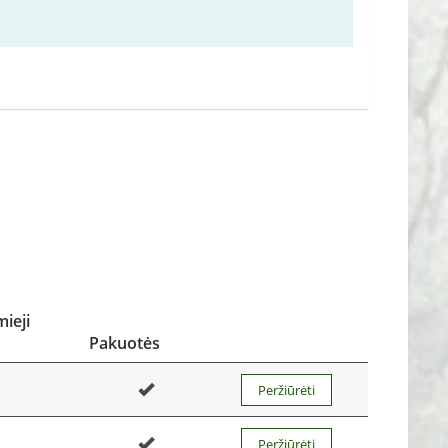
ieji
Pakuotės
Peržiūrėti
Peržiūrėti