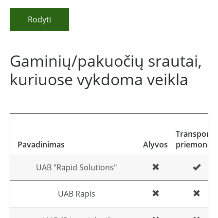
Rodyti
Gaminių/pakuočių srautai,
kuriuose vykdoma veikla
Transporto
Pavadinimas
Alyvos
priemonės
UAB "Rapid Solutions"
UAB Rapis