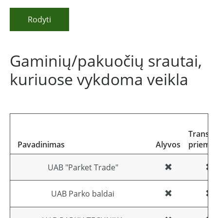
Rodyti
Gaminių/pakuočių srautai,
kuriuose vykdoma veikla
Transpo
Pavadinimas
Alyvos
priemo
UAB "Parket Trade"
UAB Parko baldai