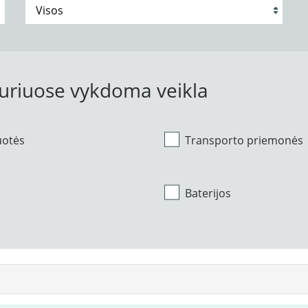
kuriuose vykdoma veikla
uotės
Transporto priemonės
Baterijos