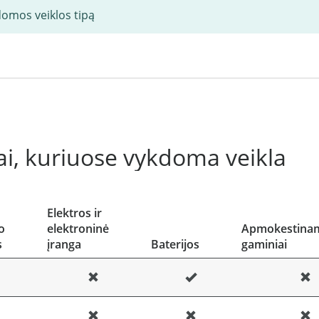
domos veiklos tipą
i, kuriuose vykdoma veikla
Elektros ir
o
elektroninė
Apmokestinam
s
įranga
Baterijos
gaminiai