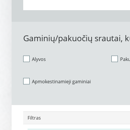
Gaminių/pakuočių srautai, 
Alyvos
Pak
Apmokestinamieji gaminiai
Filtras