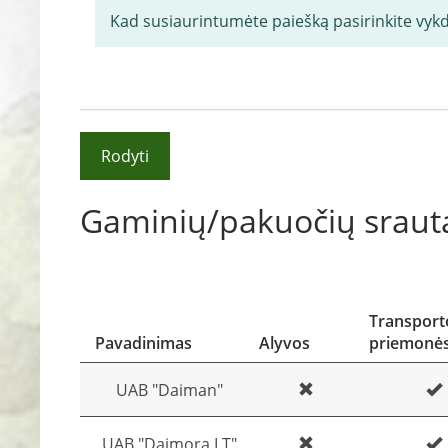
Kad susiaurintumėte paiešką pasirinkite vyk
Rodyti
Gaminių/pakuočių srauta
Transport
Pavadinimas
Alyvos
priemonė
UAB "Daiman"
UAB "Daimora LT"