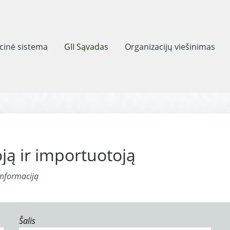
acinė sistema
GII Sąvadas
Organizacijų viešinimas
ją ir importuotoją
informaciją
Šalis