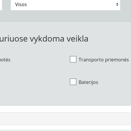
kuriuose vykdoma veikla
uotės
Transporto priemonės
Baterijos