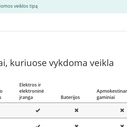
domos veiklos tipą
i, kuriuose vykdoma veikla
Elektros ir
to
elektroninė
Apmokestinam
s
įranga
Baterijos
gaminiai