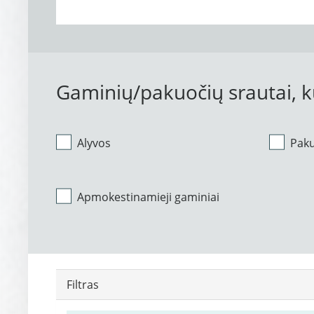
Gaminių/pakuočių srautai, 
Alyvos
Pak
Apmokestinamieji gaminiai
Filtras