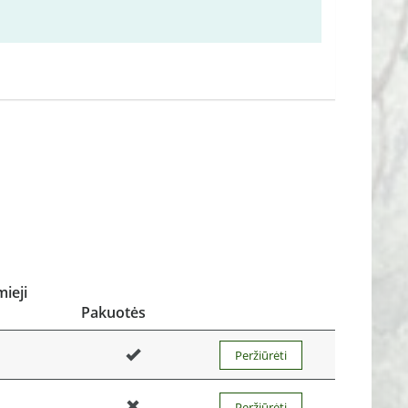
ieji
Pakuotės
Peržiūrėti
Peržiūrėti