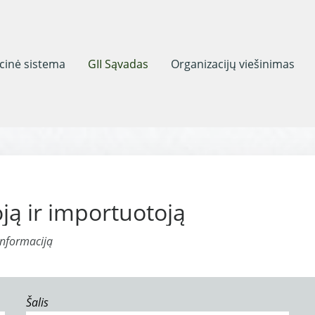
acinė sistema
GII Sąvadas
Organizacijų viešinimas
ją ir importuotoją
informaciją
Šalis