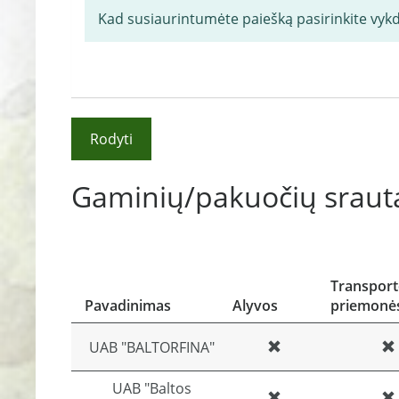
Kad susiaurintumėte paiešką pasirinkite vyk
Rodyti
Gaminių/pakuočių srauta
Transpor
Pavadinimas
Alyvos
priemonė
UAB "BALTORFINA"
UAB "Baltos