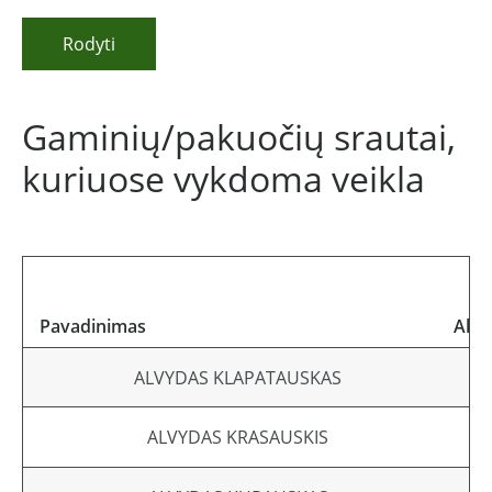
Rodyti
Gaminių/pakuočių srautai,
kuriuose vykdoma veikla
Pavadinimas
Alyv
ALVYDAS KLAPATAUSKAS
ALVYDAS KRASAUSKIS