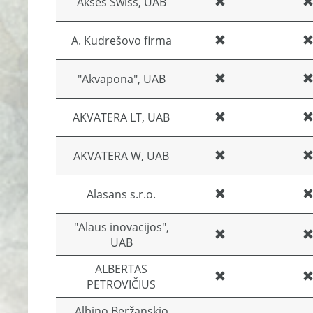
Akses Swiss, UAB
A. Kudrešovo firma
"Akvapona", UAB
AKVATERA LT, UAB
AKVATERA W, UAB
Alasans s.r.o.
"Alaus inovacijos",
UAB
ALBERTAS
PETROVIČIUS
Albino Beržanskio