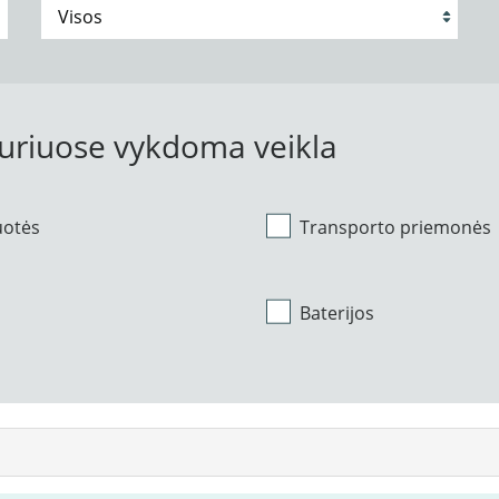
kuriuose vykdoma veikla
uotės
Transporto priemonės
Baterijos