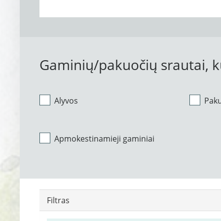
Gaminių/pakuočių srautai, 
Alyvos
Pak
Apmokestinamieji gaminiai
Filtras