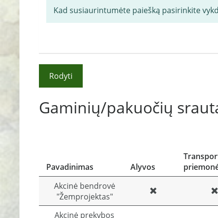
Kad susiaurintumėte paiešką pasirinkite vyk
Rodyti
Gaminių/pakuočių srauta
Transpor
Pavadinimas
Alyvos
priemon
Akcinė bendrovė
"Žemprojektas"
Akcinė prekybos