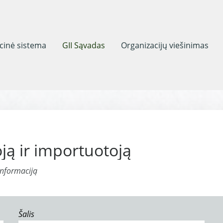
acinė sistema
GII Sąvadas
Organizacijų viešinimas
ją ir importuotoją
informaciją
Šalis