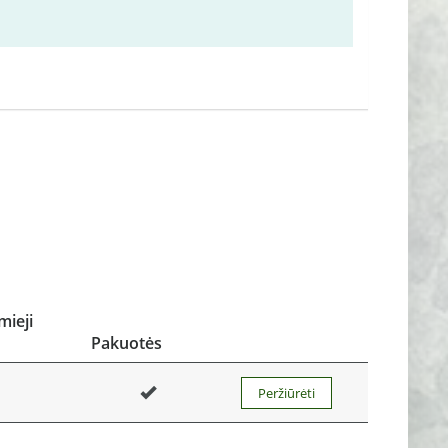
ieji
Pakuotės
Peržiūrėti