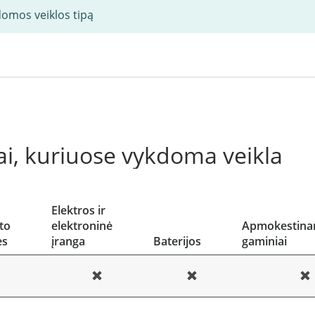
domos veiklos tipą
i, kuriuose vykdoma veikla
Elektros ir
to
elektroninė
Apmokestinam
ės
įranga
Baterijos
gaminiai