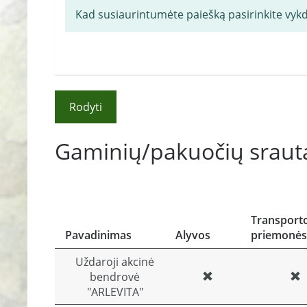
Kad susiaurintumėte paiešką pasirinkite vyk
Rodyti
Gaminių/pakuočių srauta
Transport
Pavadinimas
Alyvos
priemonės
Uždaroji akcinė
bendrovė
"ARLEVITA"