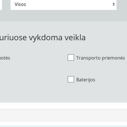
kuriuose vykdoma veikla
uotės
Transporto priemonės
Baterijos