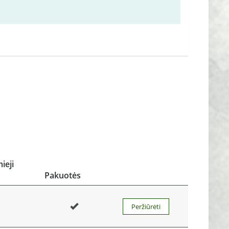
ieji
Pakuotės
Peržiūrėti