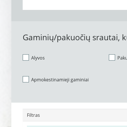
Gaminių/pakuočių srautai, 
Alyvos
Pak
Apmokestinamieji gaminiai
Filtras