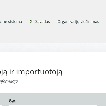
acinė sistema
GII Sąvadas
Organizacijų viešinimas
ją ir importuotoją
informaciją
Šalis