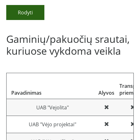
Rodyti
Gaminių/pakuočių srautai,
kuriuose vykdoma veikla
Transpo
Pavadinimas
Alyvos
priemon
UAB "Vejolita"
UAB "Vėjo projektai"