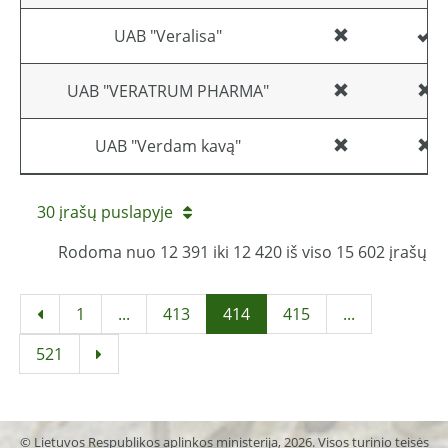
UAB "Veralisa"
UAB "VERATRUM PHARMA"
UAB "Verdam kavą"
30 įrašų puslapyje
Rodoma nuo 12 391 iki 12 420 iš viso 15 602 įrašų
1
...
413
414
415
...
521
© Lietuvos Respublikos aplinkos ministerija, 2026. Visos turinio teisės