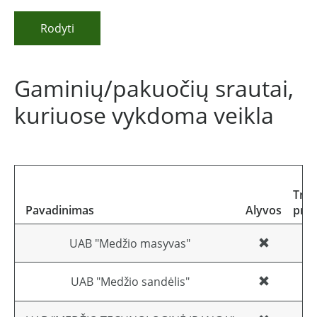
Rodyti
Gaminių/pakuočių srautai,
kuriuose vykdoma veikla
Tra
Pavadinimas
Alyvos
pri
UAB "Medžio masyvas"
UAB "Medžio sandėlis"