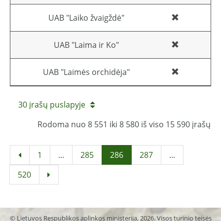
UAB "Laiko žvaigždė"
UAB "Laima ir Ko"
UAB "Laimės orchidėja"
30 įrašų puslapyje
Rodoma nuo 8 551 iki 8 580 iš viso 15 590 įrašų
1
...
285
286
287
...
520
© Lietuvos Respublikos aplinkos ministerija, 2026. Visos turinio teisės