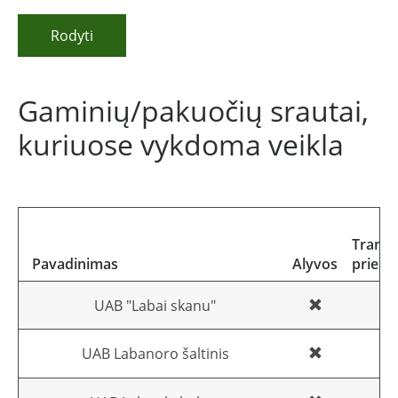
Rodyti
Gaminių/pakuočių srautai,
kuriuose vykdoma veikla
Transp
Pavadinimas
Alyvos
priem
UAB "Labai skanu"
UAB Labanoro šaltinis