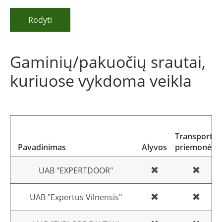
Rodyti
Gaminių/pakuočių srautai,
kuriuose vykdoma veikla
Transporto
Pavadinimas
Alyvos
priemonės
UAB "EXPERTDOOR"
UAB "Expertus Vilnensis"