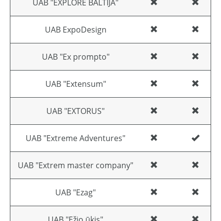
UAB "EXPLORE BALTIJA"
UAB ExpoDesign
UAB "Ex prompto"
UAB "Extensum"
UAB "EXTORUS"
UAB "Extreme Adventures"
UAB "Extrem master company"
UAB "Ezag"
UAB "Ežio ūkis"