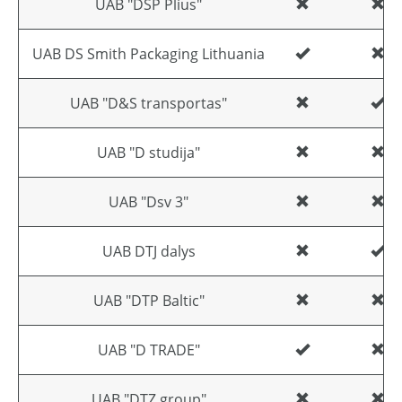
UAB "DSP Plius"
UAB DS Smith Packaging Lithuania
UAB "D&S transportas"
UAB "D studija"
UAB "Dsv 3"
UAB DTJ dalys
UAB "DTP Baltic"
UAB "D TRADE"
UAB "DTZ group"