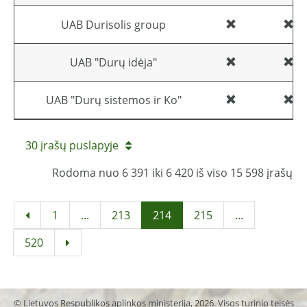
UAB Durisolis group
UAB "Durų idėja"
UAB "Durų sistemos ir Ko"
30 įrašų puslapyje
Rodoma nuo 6 391 iki 6 420 iš viso 15 598 įrašų
1
...
213
214
215
...
520
© Lietuvos Respublikos aplinkos ministerija, 2026. Visos turinio teisės