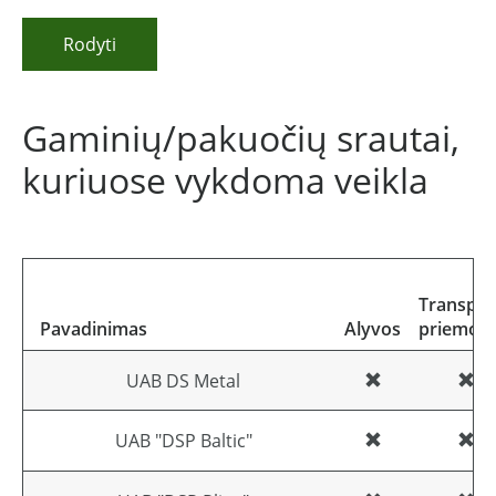
Rodyti
Gaminių/pakuočių srautai,
kuriuose vykdoma veikla
Transpor
Pavadinimas
Alyvos
priemon
UAB DS Metal
UAB "DSP Baltic"