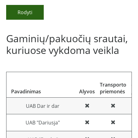
Rodyti
Gaminių/pakuočių srautai,
kuriuose vykdoma veikla
Ele
Transporto
el
Pavadinimas
Alyvos
priemonės
įr
UAB Dar ir dar
UAB "Dariusja"