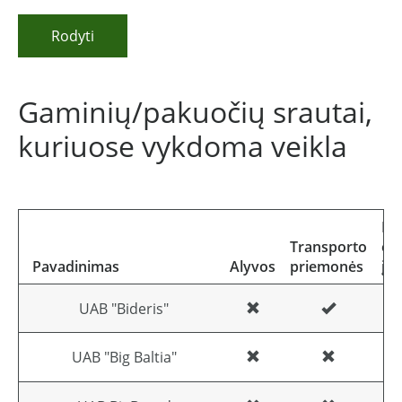
Rodyti
Gaminių/pakuočių srautai,
kuriuose vykdoma veikla
Ele
Transporto
el
Pavadinimas
Alyvos
priemonės
įr
UAB "Bideris"
UAB "Big Baltia"