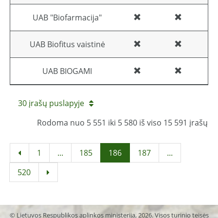
UAB "Biofarmacija"
UAB Biofitus vaistinė
UAB BIOGAMI
30 įrašų puslapyje
Rodoma nuo 5 551 iki 5 580 iš viso 15 591 įrašų
1
...
185
186
187
...
520
© Lietuvos Respublikos aplinkos ministerija, 2026. Visos turinio teisės