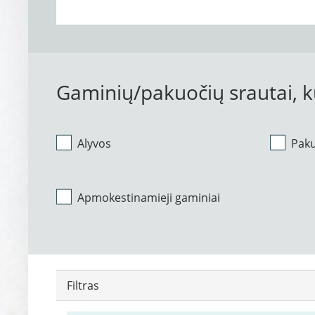
Gaminių/pakuočių srautai, 
Alyvos
Pak
Apmokestinamieji gaminiai
Filtras