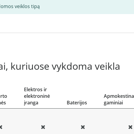
domos veiklos tipą
i, kuriuose vykdoma veikla
Elektros ir
rto
elektroninė
Apmokestina
nės
įranga
Baterijos
gaminiai