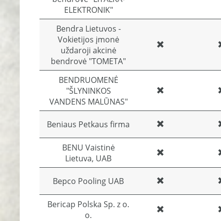
ELEKTRONIK"
Bendra Lietuvos -
Vokietijos įmonė
uždaroji akcinė
bendrovė "TOMETA"
BENDRUOMENĖ
"ŠLYNINKOS
VANDENS MALŪNAS"
Beniaus Petkaus firma
BENU Vaistinė
Lietuva, UAB
Bepco Pooling UAB
Bericap Polska Sp. z o.
o.