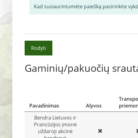
Kad susiaurintumėte paiešką pasirinkite vyk
Rodyti
Gaminių/pakuočių srauta
Transpo
Pavadinimas
Alyvos
priemo
Bendra Lietuvos ir
Prancūzijos įmonė
uždaroji akcinė