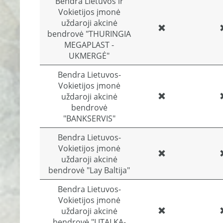
Bendra Lietuvos ir
Vokietijos įmonė
uždaroji akcinė
bendrovė "THURINGIA
MEGAPLAST -
UKMERGĖ"
Bendra Lietuvos-
Vokietijos įmonė
uždaroji akcinė
bendrovė
"BANKSERVIS"
Bendra Lietuvos-
Vokietijos įmonė
uždaroji akcinė
bendrovė "Lay Baltija"
Bendra Lietuvos-
Vokietijos įmonė
uždaroji akcinė
bendrovė "LITALKA-