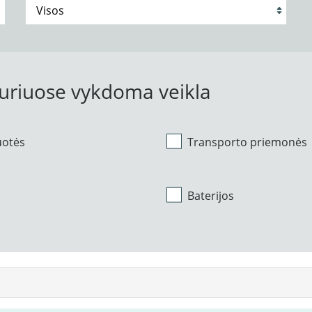
kuriuose vykdoma veikla
uotės
Transporto priemonės
Baterijos