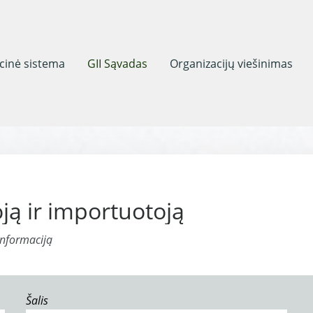
acinė sistema
GII Sąvadas
Organizacijų viešinimas
ją ir importuotoją
informaciją
Šalis