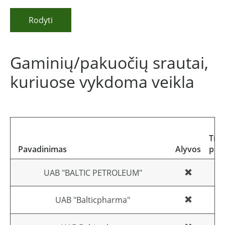
Rodyti
Gaminių/pakuočių srautai,
kuriuose vykdoma veikla
Tra
Pavadinimas
Alyvos
pri
UAB "BALTIC PETROLEUM"
UAB "Balticpharma"