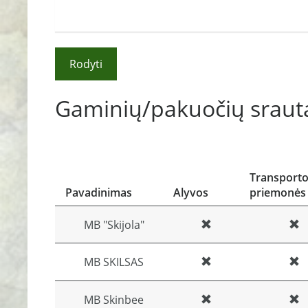
Rodyti
Gaminių/pakuočių srauta
Transport
Pavadinimas
Alyvos
priemonės
MB "Skijola"
MB SKILSAS
MB Skinbee