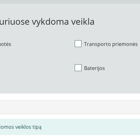
kuriuose vykdoma veikla
uotės
Transporto priemonės
Baterijos
domos veiklos tipą