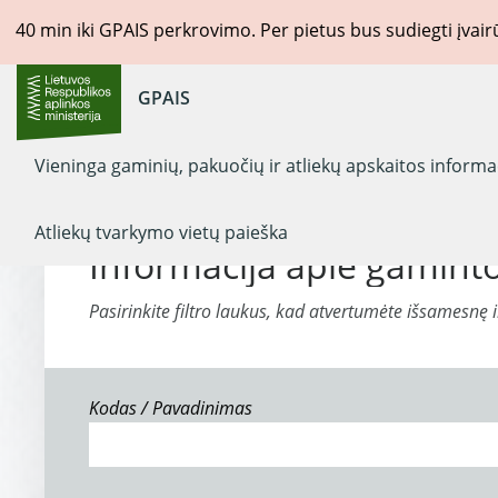
40
min iki GPAIS perkrovimo. Per pietus bus sudiegti įvai
GPAIS
Vieninga gaminių, pakuočių ir atliekų apskaitos inform
Atliekų tvarkymo vietų paieška
Informacija apie gaminto
Pasirinkite filtro laukus, kad atvertumėte išsamesnę 
Kodas / Pavadinimas