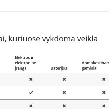
i, kuriuose vykdoma veikla
Elektros ir
o
elektroninė
Apmokestinami
įranga
Baterijos
gaminiai