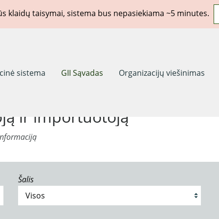
rūs klaidų taisymai, sistema bus nepasiekiama ~5 minutes.
acinė sistema
GII Sąvadas
Organizacijų viešinimas
ją ir importuotoją
informaciją
Šalis