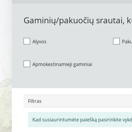
Gaminių/pakuočių srautai, 
Alyvos
Pak
Apmokestinamieji gaminiai
Filtras
Kad susiaurintumėte paiešką pasirinkite vyk