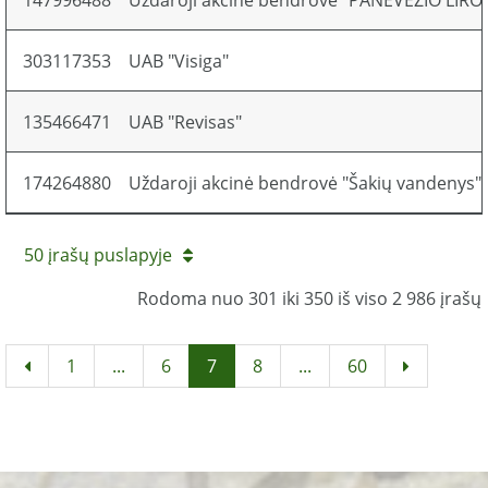
147996488
Uždaroji akcinė bendrovė "PANEVĖŽIO LIRO
303117353
UAB "Visiga"
135466471
UAB "Revisas"
174264880
Uždaroji akcinė bendrovė "Šakių vandenys"
50 įrašų puslapyje
Rodoma nuo 301 iki 350 iš viso 2 986 įrašų
1
...
6
7
8
...
60