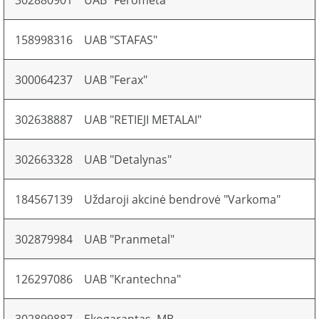
302880901
UAB "Ferometa"
158998316
UAB "STAFAS"
300064237
UAB "Ferax"
302638887
UAB "RETIEJI METALAI"
302663328
UAB "Detalynas"
184567139
Uždaroji akcinė bendrovė "Varkoma"
302879984
UAB "Pranmetal"
126297086
UAB "Krantechna"