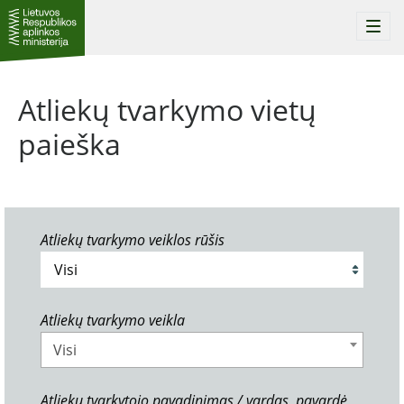
Togg
navi
Atliekų tvarkymo vietų
paieška
Atliekų tvarkymo veiklos rūšis
Atliekų tvarkymo veikla
Visi
Atliekų tvarkytojo pavadinimas / vardas, pavardė