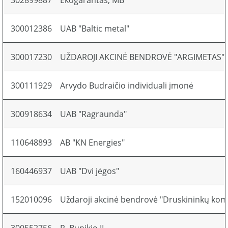
302899887
Ekogarantas, MB
300012386
UAB "Baltic metal"
300017230
UŽDAROJI AKCINĖ BENDROVĖ "ARGIMETAS"
300111929
Arvydo Budraičio individuali įmonė
300918634
UAB "Ragraunda"
110648893
AB "KN Energies"
160446937
UAB "Dvi jėgos"
152010096
Uždaroji akcinė bendrovė "Druskininkų komu