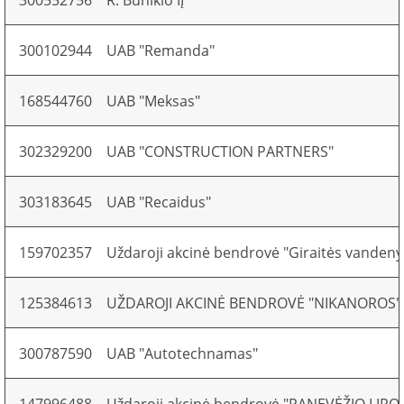
300552756
R. Bunikio IĮ
300102944
UAB "Remanda"
168544760
UAB "Meksas"
302329200
UAB "CONSTRUCTION PARTNERS"
303183645
UAB "Recaidus"
159702357
Uždaroji akcinė bendrovė "Giraitės vandeny
125384613
UŽDAROJI AKCINĖ BENDROVĖ "NIKANOROS"
300787590
UAB "Autotechnamas"