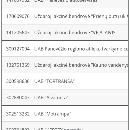
147637962
UAB "Panevėžio autoservisas"
170609076
Uždaroji akcinė bendrovė "Prienų butų ūkis
141205643
Uždaroji akcinė bendrovė "VĖJALAIVIS"
300127004
UAB Panevėžio regiono atliekų tvarkymo ce
132751369
Uždaroji akcinė bendrovė "Kauno vandenys
300598636
UAB "TORTRANSA"
302880043
UAB "Alvameta"
302513232
UAB "Metrampa"