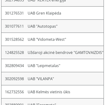
302794893
UAB "KERTEX energija"
301276531
UAB Gren Klaipėda
301077611
UAB "Autotopas"
301528562
UAB "Vidometa-West"
124825528
Uždaroji akcinė bendrovė "GAMTOVAIZDIS"
302809434
UAB "Leipmetalas"
302092598
UAB "VILANPA"
162732556
UAB Kelmės vietinis ūkis