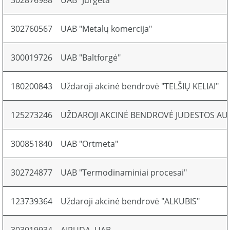
302876988
UAB "Jurgeta"
302760567
UAB "Metalų komercija"
300019726
UAB "Baltforgė"
180200843
Uždaroji akcinė bendrovė "TELŠIŲ KELIAI"
125273246
UŽDAROJI AKCINĖ BENDROVĖ JUDESTOS A
300851840
UAB "Ortmeta"
302724877
UAB "Termodinaminiai procesai"
123739364
Uždaroji akcinė bendrovė "ALKUBIS"