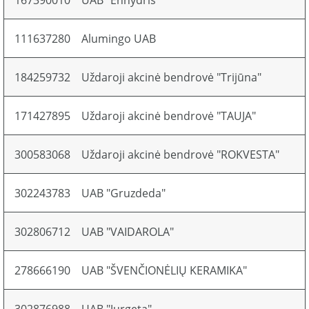
167390010
UAB "Enhydris"
111637280
Alumingo UAB
184259732
Uždaroji akcinė bendrovė "Trijūna"
171427895
Uždaroji akcinė bendrovė "TAUJA"
300583068
Uždaroji akcinė bendrovė "ROKVESTA"
302243783
UAB "Gruzdeda"
302806712
UAB "VAIDAROLA"
278666190
UAB "ŠVENČIONĖLIŲ KERAMIKA"