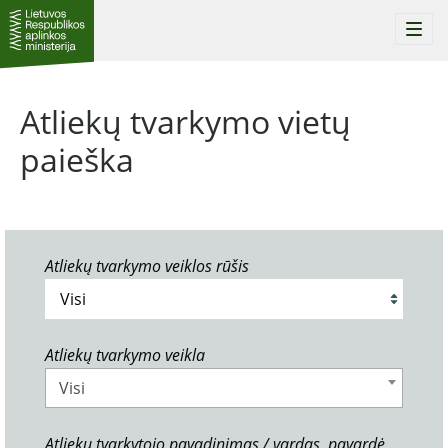
Togg
navi
Atliekų tvarkymo vietų
paieška
Atliekų tvarkymo veiklos rūšis
Atliekų tvarkymo veikla
Visi
Atliekų tvarkytojo pavadinimas / vardas, pavardė