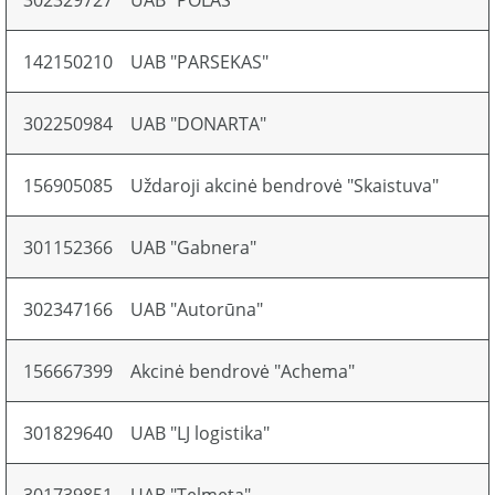
302329727
UAB "POLAS"
142150210
UAB "PARSEKAS"
302250984
UAB "DONARTA"
156905085
Uždaroji akcinė bendrovė "Skaistuva"
301152366
UAB "Gabnera"
302347166
UAB "Autorūna"
156667399
Akcinė bendrovė "Achema"
301829640
UAB "LJ logistika"