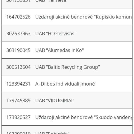
301739851
UAB "Telmeta"
164702526
Uždaroji akcinė bendrovė "Kupiškio komuna
302637963
UAB "HD servisas"
303190045
UAB "Alumedas ir Ko"
300613604
UAB "Baltic Recycling Group"
123394231
A. Dilbos individuali įmonė
179745889
UAB "VIDUGIRIAI"
173820527
Uždaroji akcinė bendrovė "Skuodo vandeny