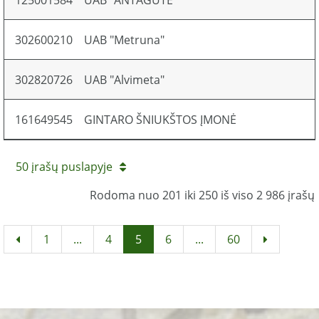
125001584
UAB "ANTAGUTĖ"
302600210
UAB "Metruna"
302820726
UAB "Alvimeta"
161649545
GINTARO ŠNIUKŠTOS ĮMONĖ
50 įrašų puslapyje
Rodoma nuo 201 iki 250 iš viso 2 986 įrašų
1
...
4
5
6
...
60