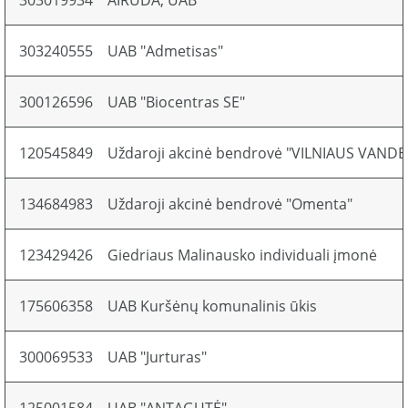
303019934
AIRUDA, UAB
303240555
UAB "Admetisas"
300126596
UAB "Biocentras SE"
120545849
Uždaroji akcinė bendrovė "VILNIAUS VAND
134684983
Uždaroji akcinė bendrovė "Omenta"
123429426
Giedriaus Malinausko individuali įmonė
175606358
UAB Kuršėnų komunalinis ūkis
300069533
UAB "Jurturas"