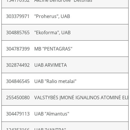
134170932
Akcinė bendrovė "Detonas"
303379971
"Proherus", UAB
304885765
"Ekoforma", UAB
304787399
MB "PENTAGRAS"
302874492
UAB ARVIMETA
304846545
UAB "Ralio metalai"
255450080
VALSTYBĖS ĮMONĖ IGNALINOS ATOMINĖ ELE
304479113
UAB "Almantus"