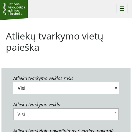
Togg
navi
Atliekų tvarkymo vietų
paieška
Atliekų tvarkymo veiklos rūšis
Atliekų tvarkymo veikla
Visi
Atliekų tvarkytojo pavadinimas / vardas, pavardė