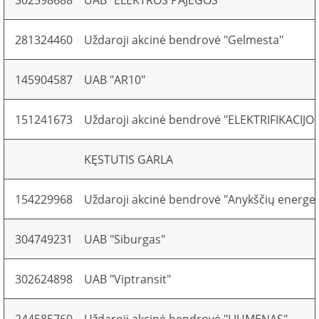
302598688
UAB "ELEKTROS PAJĖGOS"
281324460
Uždaroji akcinė bendrovė "Gelmesta"
145904587
UAB "AR10"
151241673
Uždaroji akcinė bendrovė "ELEKTRIFIKACIJO
KĘSTUTIS GARLA
154229968
Uždaroji akcinė bendrovė "Anykščių energet
304749231
UAB "Siburgas"
302624898
UAB "Viptransit"