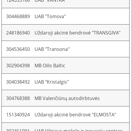
124353166
UAB "VANTRA"
304468889
UAB "Tomsva"
248186940
Uždaroji akcinė bendrovė "TRANSGIVA"
304536450
UAB "Transona"
302904398
MB Oilis Baltic
304038492
UAB "Kristalgis"
304768388
MB Valenčiūnų autodirbtuvės
151340924
Uždaroji akcinė bendrovė "ELMOSTA"