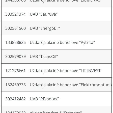
244585760
Uždaroji akcinė bendrovė "LIUMENAS"
303521374
UAB "Sauruva"
302551560
UAB "EnergoLT"
133858826
Uždaroji akcinė bendrovė "Vytrita"
302579079
UAB "TransOil"
121276661
Uždaroji akcinė bendrovė "LIT-INVEST"
132439736
Uždaroji akcinė bendrovė "Elektromontuoto
302412482
UAB "RE-notas"