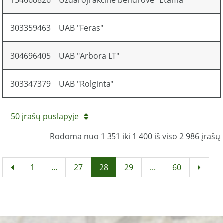
134668826
Uždaroji akcinė bendrovė "Etama"
303359463
UAB "Feras"
304696405
UAB "Arbora LT"
303347379
UAB "Rolginta"
50 įrašų puslapyje
Rodoma nuo 1 351 iki 1 400 iš viso 2 986 įrašų
1
...
27
28
29
...
60