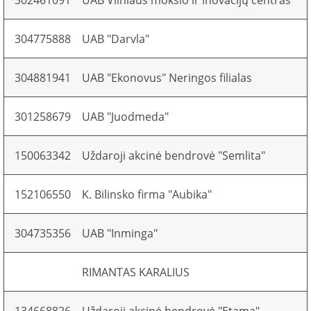
302461091
UAB Vilniaus mokslo ir inovacijų centras
304775888
UAB "Darvla"
304881941
UAB "Ekonovus" Neringos filialas
301258679
UAB "Juodmeda"
150063342
Uždaroji akcinė bendrovė "Semlita"
152106550
K. Bilinsko firma "Aubika"
304735356
UAB "Inminga"
RIMANTAS KARALIUS