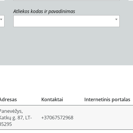
Atliekos kodas ir pavadinimas
Adresas
Kontaktai
Internetinis portalas
Panevėžys,
Katkų g. 87, LT-
+37067572968
35295