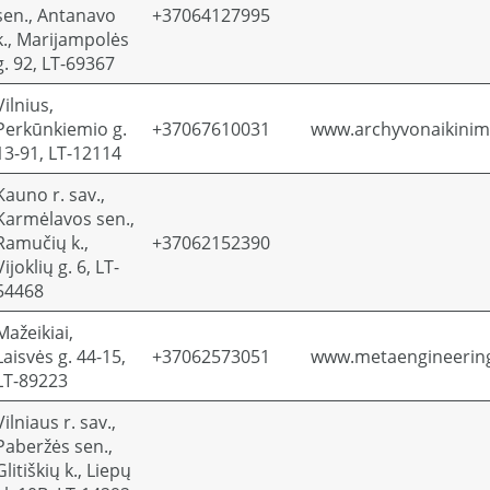
sen., Antanavo
+37064127995
k., Marijampolės
g. 92, LT-69367
Vilnius,
Perkūnkiemio g.
+37067610031
www.archyvonaikinima
13-91, LT-12114
Kauno r. sav.,
Karmėlavos sen.,
Ramučių k.,
+37062152390
Vijoklių g. 6, LT-
54468
Mažeikiai,
Laisvės g. 44-15,
+37062573051
www.metaengineering
LT-89223
Vilniaus r. sav.,
Paberžės sen.,
Glitiškių k., Liepų