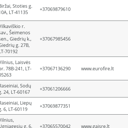
Biržai, Stoties g.
+37069879610
10A, LT-41135
Vilkaviškio r.
sav., Šeimenos
sen., Giedrių k.,
+37067985456
Giedrių g. 27B,
LT-70192
Vilnius, Laisvės
pr. 78B-241, LT-
+37067136290
www.eurofire.lt
05263
Raseiniai, Sodų
+37061206666
g. 24, LT-60167
Raseiniai, Liepų
+37069877351
g. 6, LT-60119
Vilnius,
Ugniagesių g. 6,
+37065570042
www.gaisre.lt