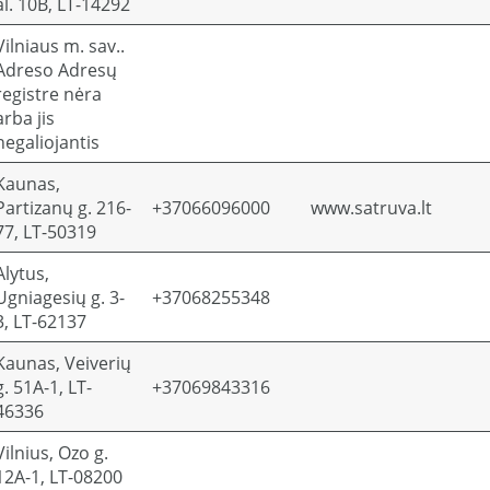
al. 10B, LT-14292
Vilniaus m. sav..
Adreso Adresų
registre nėra
arba jis
negaliojantis
Kaunas,
Partizanų g. 216-
+37066096000
www.satruva.lt
77, LT-50319
Alytus,
Ugniagesių g. 3-
+37068255348
3, LT-62137
Kaunas, Veiverių
g. 51A-1, LT-
+37069843316
46336
Vilnius, Ozo g.
12A-1, LT-08200