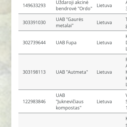
Uždaroji akcinė
149633293
Lietuva
bendrovė "Ordo"
UAB "Gaurės
303391030
Lietuva
metalai"
302739644
UAB Fupa
Lietuva
303198113
UAB "Autmeta"
Lietuva
UAB
122983846
"Juknevičiaus
Lietuva
kompostas"