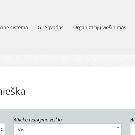
acinė sistema
GII Sąvadas
Organizacijų viešinimas
aieška
Atliekų tvarkymo veikla
At
Visi