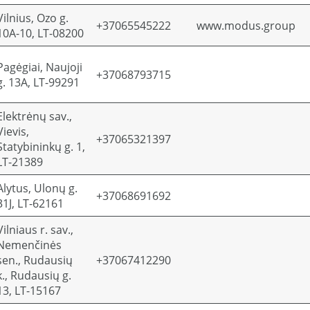
Vilnius, Ozo g.
+37065545222
www.modus.group
10A-10, LT-08200
Pagėgiai, Naujoji
+37068793715
g. 13A, LT-99291
Elektrėnų sav.,
Vievis,
+37065321397
Statybininkų g. 1,
LT-21389
Alytus, Ulonų g.
+37068691692
31J, LT-62161
Vilniaus r. sav.,
Nemenčinės
sen., Rudausių
+37067412290
k., Rudausių g.
13, LT-15167