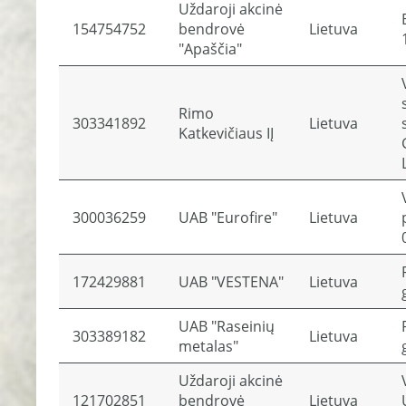
Uždaroji akcinė
154754752
bendrovė
Lietuva
"Apaščia"
Rimo
303341892
Lietuva
Katkevičiaus IĮ
300036259
UAB "Eurofire"
Lietuva
172429881
UAB "VESTENA"
Lietuva
UAB "Raseinių
303389182
Lietuva
metalas"
Uždaroji akcinė
121702851
bendrovė
Lietuva