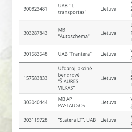
UAB "JL
300823481
Lietuva
transportas"
MB
303287843
Lietuva
"Autoschema"
301583548
UAB "Trantera"
Lietuva
Uždaroji akcinė
bendrovė
157583833
Lietuva
"ŠIAURĖS
VILKAS"
MB AP
303040444
Lietuva
PASLAUGOS
303119728
"Statera LT", UAB
Lietuva