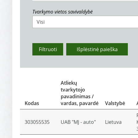
Tvarkymo vietos savivaldybė
Visi
Filtruoti
Išplėstinė paieška
Atliekų
tvarkytojo
pavadinimas /
Kodas
vardas, pavardė
Valstybė
303055535
UAB "MJ - auto"
Lietuva