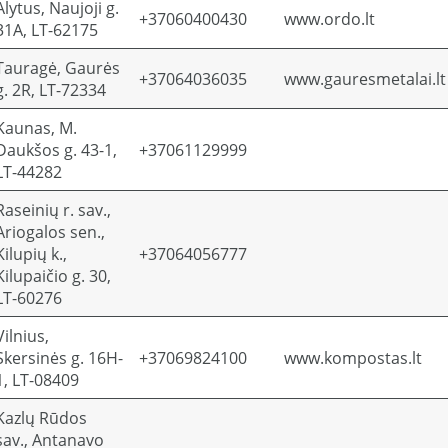
Alytus, Naujoji g.
+37060400430
www.ordo.lt
31A, LT-62175
Tauragė, Gaurės
+37064036035
www.gauresmetalai.lt
g. 2R, LT-72334
Kaunas, M.
Daukšos g. 43-1,
+37061129999
LT-44282
Raseinių r. sav.,
Ariogalos sen.,
Kilupių k.,
+37064056777
Kilupaičio g. 30,
LT-60276
Vilnius,
Skersinės g. 16H-
+37069824100
www.kompostas.lt
1, LT-08409
Kazlų Rūdos
sav., Antanavo