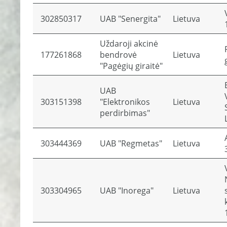
302850317
UAB "Senergita"
Lietuva
Uždaroji akcinė
177261868
bendrovė
Lietuva
"Pagėgių giraitė"
UAB
303151398
"Elektronikos
Lietuva
perdirbimas"
303444369
UAB "Regmetas"
Lietuva
303304965
UAB "Inorega"
Lietuva