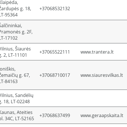
Klaipėda,
Žardupės g. 18,
+37068532132
LT-95364
Šalčininkai,
Pramonės g. 2F,
LT-17102
Vilnius, Šiaurės
+37065522111
www.trantera.lt
g. 2, LT-11101
Joniškis,
Žemaičių g. 67,
+37068710017
www.siauresvilkas.lt
LT-84163
Vilnius, Sandėlių
g. 18, LT-02248
Kaunas, Ateities
+37068637499
www.geraapskaita.lt
pl. 34C, LT-52165