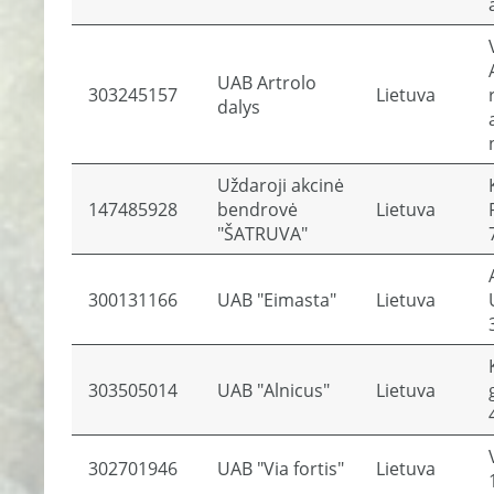
UAB Artrolo
303245157
Lietuva
dalys
Uždaroji akcinė
147485928
bendrovė
Lietuva
"ŠATRUVA"
300131166
UAB "Eimasta"
Lietuva
303505014
UAB "Alnicus"
Lietuva
302701946
UAB "Via fortis"
Lietuva