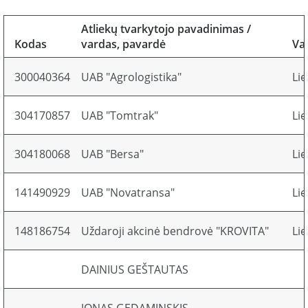
Atliekų tvarkytojo pavadinimas /
Kodas
vardas, pavardė
Va
300040364
UAB "Agrologistika"
Li
304170857
UAB "Tomtrak"
Li
304180068
UAB "Bersa"
Li
141490929
UAB "Novatransa"
Li
148186754
Uždaroji akcinė bendrovė "KROVITA"
Li
DAINIUS GEŠTAUTAS