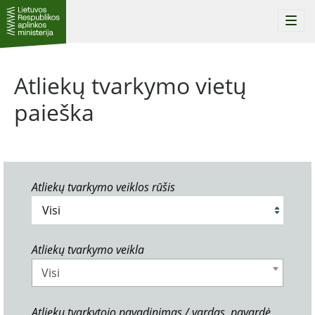
Togg
navi
Atliekų tvarkymo vietų
paieška
Atliekų tvarkymo veiklos rūšis
Atliekų tvarkymo veikla
Visi
Atliekų tvarkytojo pavadinimas / vardas, pavardė