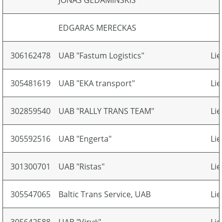
JONAS GEDAMINSKIS
EDGARAS MERECKAS
306162478
UAB "Fastum Logistics"
Li
305481619
UAB "EKA transport"
Li
302859540
UAB "RALLY TRANS TEAM"
Li
305592516
UAB "Engerta"
Li
301300701
UAB "Ristas"
Li
305547065
Baltic Trans Service, UAB
Li