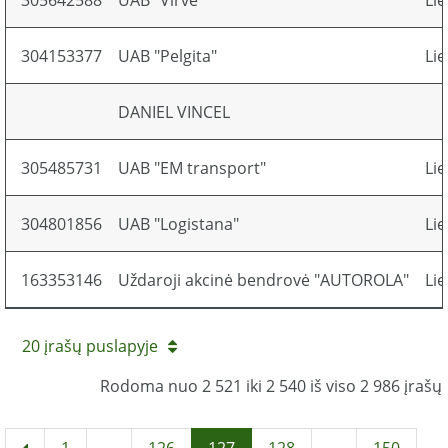
305642588
UAB "Virvė"
Li
304153377
UAB "Pelgita"
Li
DANIEL VINCEL
305485731
UAB "EM transport"
Li
304801856
UAB "Logistana"
Li
163353146
Uždaroji akcinė bendrovė "AUTOROLA"
Li
20 įrašų puslapyje
Rodoma nuo 2 521 iki 2 540 iš viso 2 986 įrašų
1
...
126
127
128
...
150