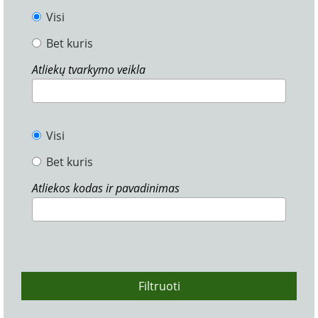
Visi
Bet kuris
Atliekų tvarkymo veikla
Visi
Bet kuris
Atliekos kodas ir pavadinimas
Filtruoti