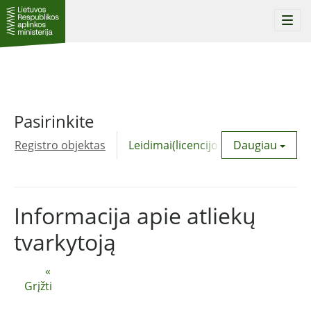
Togg
navi
Pasirinkite
Registro objektas
Leidimai(licencijos)
Daugiau
Komunalinė
Informacija apie atliekų
tvarkytoją
«
Grįžti