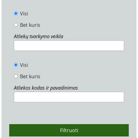
Visi
Bet kuris
Atliekų tvarkymo veikla
Visi
Bet kuris
Atliekos kodas ir pavadinimas
Filtruoti