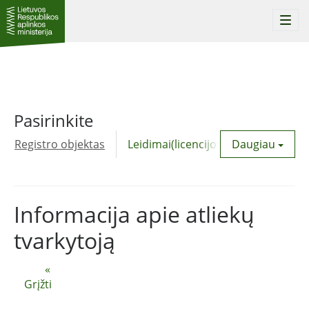
Togg
navi
Pasirinkite
Registro objektas
Leidimai(licencijos)
Daugiau
Komunalinė
Informacija apie atliekų
tvarkytoją
«
Grįžti