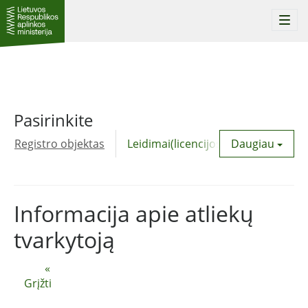
Togg
navi
Pasirinkite
Registro objektas
Leidimai(licencijos)
Daugiau
Komunalinė
Informacija apie atliekų
tvarkytoją
«
Grįžti