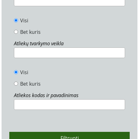
Visi
Bet kuris
Atliekų tvarkymo veikla
Visi
Bet kuris
Atliekos kodas ir pavadinimas
Filtruoti