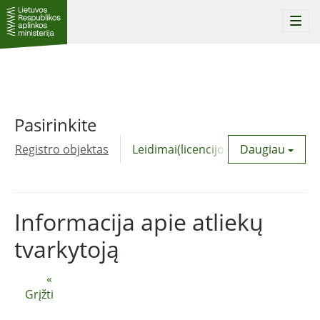
Togg
navi
Pasirinkite
Registro objektas
Leidimai(licencijos)
Daugiau
Komunalinė
Informacija apie atliekų
tvarkytoją
«
Grįžti