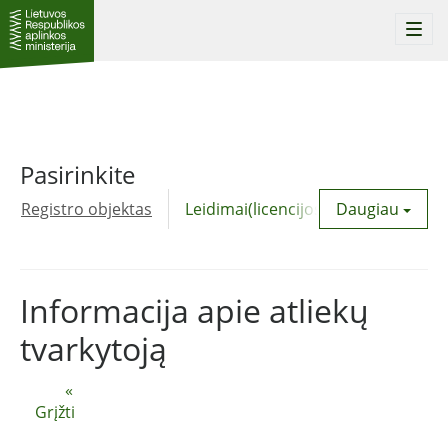
Togg
navi
Pasirinkite
Registro objektas
Leidimai(licencijos)
Daugiau
Komunalinė
Informacija apie atliekų
tvarkytoją
«
Grįžti