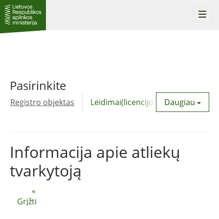
Togg
navi
Pasirinkite
Registro objektas
Leidimai(licencijos)
Daugiau
Komunalinė
Informacija apie atliekų
tvarkytoją
«
Grįžti