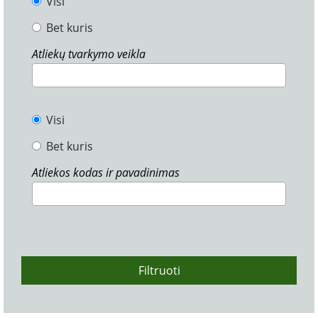
Visi
Bet kuris
Atliekų tvarkymo veikla
Visi
Bet kuris
Atliekos kodas ir pavadinimas
Filtruoti