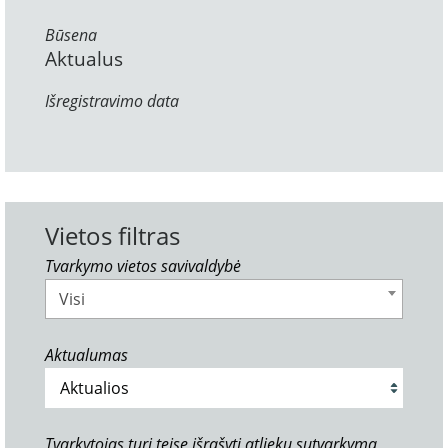
Būsena
Aktualus
Išregistravimo data
Vietos filtras
Tvarkymo vietos savivaldybė
Visi
Aktualumas
Tvarkytojas turi teisę išrašyti atliekų sutvarkymą