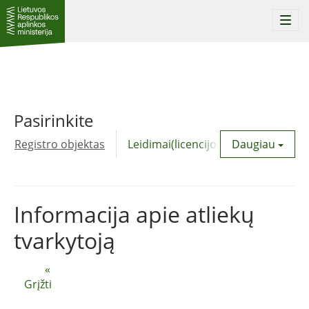
Togg
navi
Pasirinkite
Registro objektas
Leidimai(licencijos)
Daugiau
Komunalinė
Informacija apie atliekų
tvarkytoją
«
Grįžti