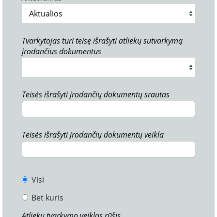
Tvarkytojas turi teisę išrašyti atliekų sutvarkymą
įrodančius dokumentus
Teisės išrašyti įrodančių dokumentų srautas
Teisės išrašyti įrodančių dokumentų veikla
Visi
Bet kuris
Atliekų tvarkymo veiklos rūšis