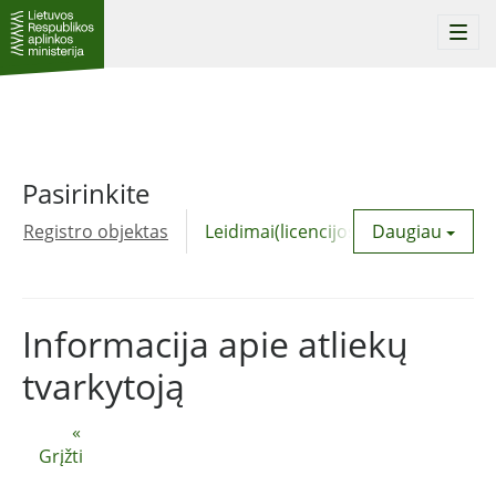
Togg
navi
Pasirinkite
Registro objektas
Leidimai(licencijos)
Daugiau
Komunalinė
Informacija apie atliekų
tvarkytoją
«
Grįžti