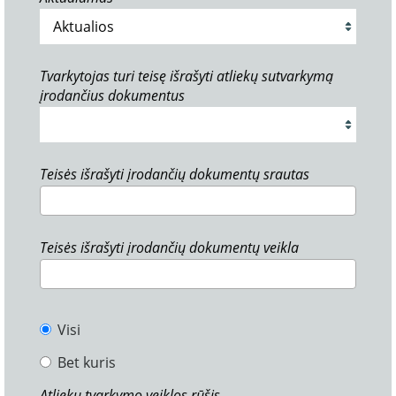
Tvarkytojas turi teisę išrašyti atliekų sutvarkymą
įrodančius dokumentus
Teisės išrašyti įrodančių dokumentų srautas
Teisės išrašyti įrodančių dokumentų veikla
Visi
Bet kuris
Atliekų tvarkymo veiklos rūšis