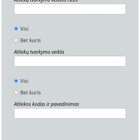
Visi
Bet kuris
Atliekų tvarkymo veikla
Visi
Bet kuris
Atliekos kodas ir pavadinimas