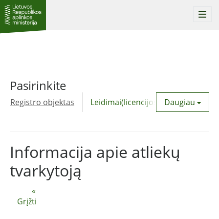
Togg
navi
Pasirinkite
Registro objektas
Leidimai(licencijos)
Daugiau
Komunalinė
Informacija apie atliekų
tvarkytoją
«
Grįžti