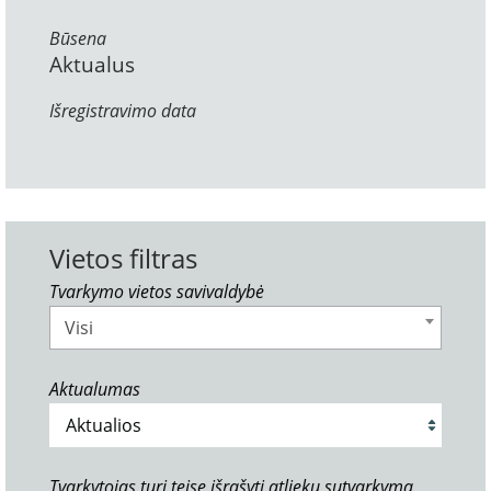
Būsena
Aktualus
Išregistravimo data
Vietos filtras
Tvarkymo vietos savivaldybė
Visi
Aktualumas
Tvarkytojas turi teisę išrašyti atliekų sutvarkymą