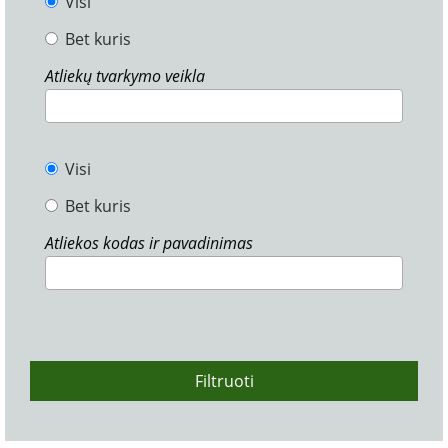
Visi
Bet kuris
Atliekų tvarkymo veikla
Visi
Bet kuris
Atliekos kodas ir pavadinimas
Filtruoti