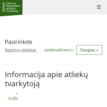
Togg
navi
Pasirinkite
Registro objektas
Leidimai(licencijos)
Daugiau
Komunalinė
Informacija apie atliekų
tvarkytoją
«
Grįžti