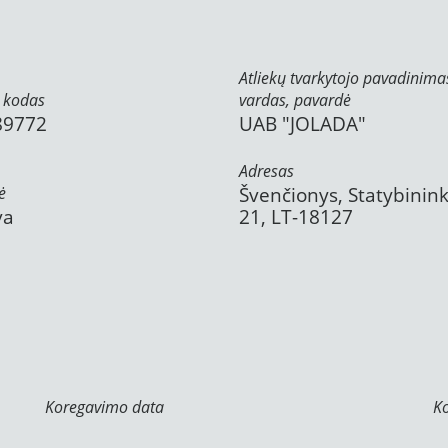
Atliekų tvarkytojo pavadinima
 kodas
vardas, pavardė
89772
UAB "JOLADA"
Adresas
ė
Švenčionys, Statybinink
va
21, LT-18127
Koregavimo data
K