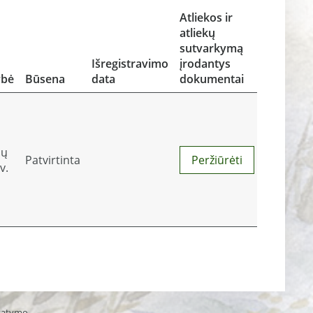
Atliekos ir
atliekų
sutvarkymą
Išregistravimo
įrodantys
ybė
Būsena
data
dokumentai
ių
Patvirtinta
Peržiūrėti
v.
statymo.