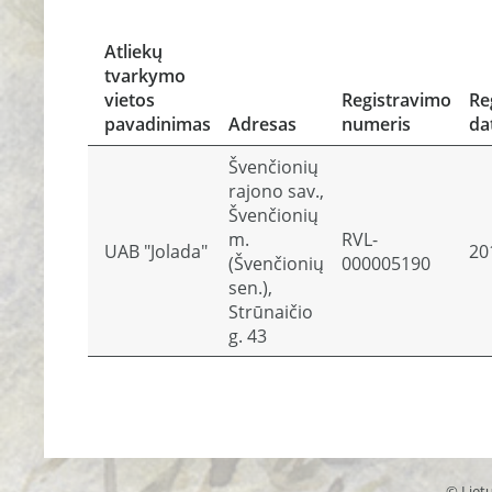
Atliekų
tvarkymo
vietos
Registravimo
Re
pavadinimas
Adresas
numeris
da
Švenčionių
rajono sav.,
Švenčionių
m.
RVL-
UAB "Jolada"
20
(Švenčionių
000005190
sen.),
Strūnaičio
g. 43
© Lietu