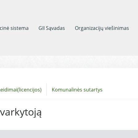
acinė sistema
GII Sąvadas
Organizacijų viešinimas
eidimai(licencijos)
Komunalinės sutartys
tvarkytoją