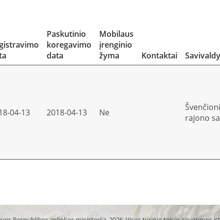
Paskutinio
Mobilaus
gistravimo
koregavimo
įrenginio
ta
data
žyma
Kontaktai
Savivald
Švenčion
18-04-13
2018-04-13
Ne
rajono sa
vos Respublikos aplinkos ministerija, 2026. Visos turinio teisės saugomos į