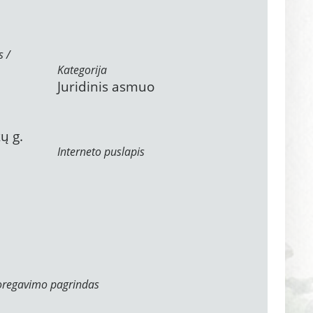
s /
Kategorija
Juridinis asmuo
ų g.
Interneto puslapis
oregavimo pagrindas