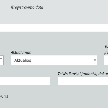
Išregistravimo data
Tv
Aktualumas
į
Teisės išrašyti įrodančių dok
kuris