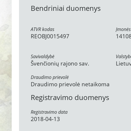
Bendriniai duomenys
ATVR kodas
Įmonės
REOBJ0015497
1410
Savivaldybė
Valstyb
Švenčionių rajono sav.
Lietu
Draudimo prievolė
Draudimo prievolė netaikoma
Registravimo duomenys
Registravimo data
2018-04-13