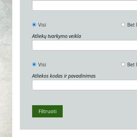
Visi
Bet 
Atliekų tvarkymo veikla
Visi
Bet 
Atliekos kodas ir pavadinimas
Filtruoti