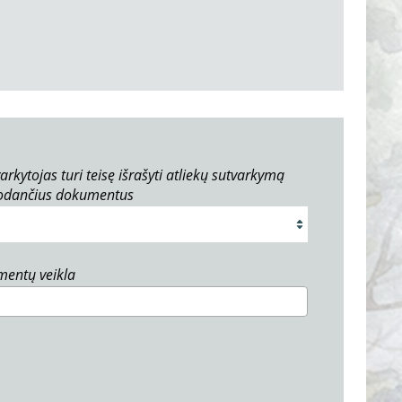
arkytojas turi teisę išrašyti atliekų sutvarkymą
rodančius dokumentus
umentų veikla