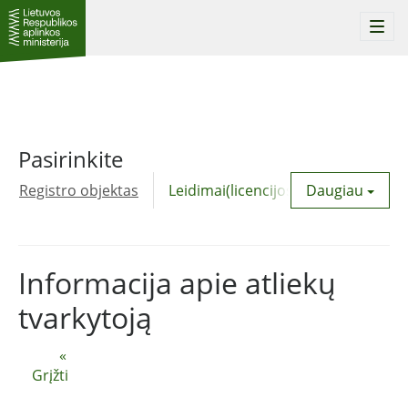
Togg
navi
Pasirinkite
Registro objektas
Leidimai(licencijos)
Daugiau
Komunalinė
Informacija apie atliekų
tvarkytoją
«
Grįžti