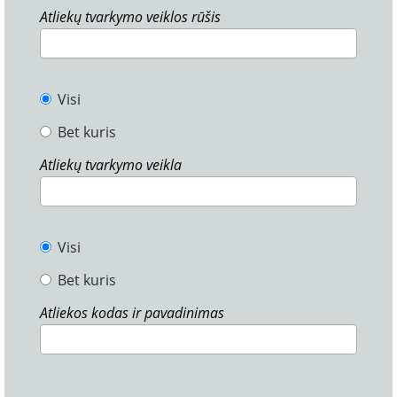
Atliekų tvarkymo veiklos rūšis
Visi
Bet kuris
Atliekų tvarkymo veikla
Visi
Bet kuris
Atliekos kodas ir pavadinimas